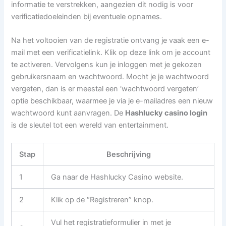
informatie te verstrekken, aangezien dit nodig is voor
verificatiedoeleinden bij eventuele opnames.
Na het voltooien van de registratie ontvang je vaak een e-
mail met een verificatielink. Klik op deze link om je account
te activeren. Vervolgens kun je inloggen met je gekozen
gebruikersnaam en wachtwoord. Mocht je je wachtwoord
vergeten, dan is er meestal een ‘wachtwoord vergeten’
optie beschikbaar, waarmee je via je e-mailadres een nieuw
wachtwoord kunt aanvragen. De
Hashlucky casino login
is de sleutel tot een wereld van entertainment.
Stap
Beschrijving
1
Ga naar de Hashlucky Casino website.
2
Klik op de “Registreren” knop.
Vul het registratieformulier in met je