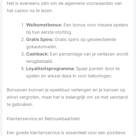
Het is eveneens slim om de algemene voorwaarden van
het casino na te lezen.
Welkomstbonus:
Een bonus voor nieuwe spelers
bij hun eerste storting.
Gratis Spins:
Gratis spins op geselecteerde
gokautomaten.
Cashback:
Een percentage van je verliezen wordt
terugbetaald.
Loyaliteitsprogramma:
Spaar punten door te
spelen en wissel deze in voor beloningen.
Bonussen kunnen je speelduur verlengen en je kansen op
winst vergroten, maar het is belangrijk om ze met verstand
te gebruiken.
Klantenservice en Betrouwbaarheid
Een goede klantenservice is essentieel voor een positieve