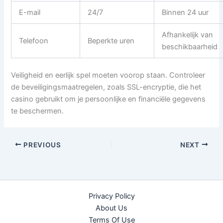
E-mail
24/7
Binnen 24 uur
Afhankelijk van
Telefoon
Beperkte uren
beschikbaarheid
Veiligheid en eerlijk spel moeten voorop staan. Controleer
de beveiligingsmaatregelen, zoals SSL-encryptie, die het
casino gebruikt om je persoonlijke en financiële gegevens
te beschermen.
PREVIOUS
NEXT
Privacy Policy
About Us
Terms Of Use