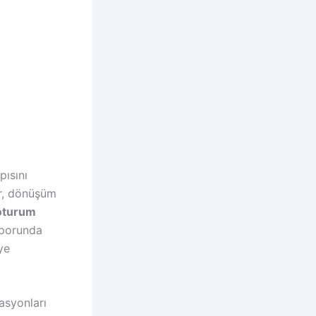
pısını
er, dönüşüm
 oturum
aporunda
ye
asyonları