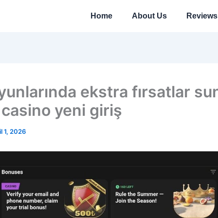
Home
About Us
Reviews
yunlarında ekstra fırsatlar s
casino yeni giriş
il 1, 2026