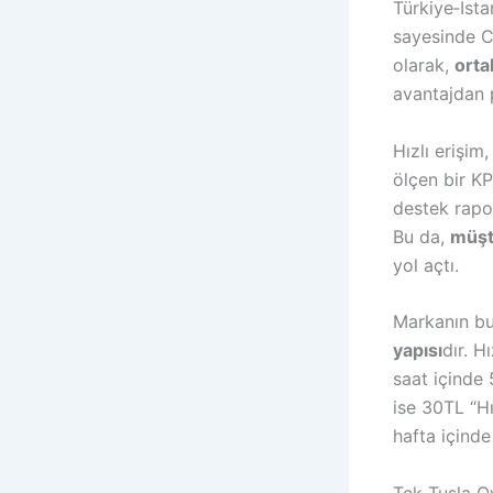
Türkiye‑İst
sayesinde C
olarak,
orta
avantajdan 
Hızlı erişi
ölçen bir KP
destek rapo
Bu da,
müşte
yol açtı.
Markanın bu
yapısı
dır. H
saat içinde
ise 30TL “Hı
hafta içinde
Tek Tuşla O