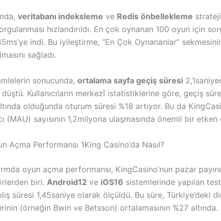
mda,
veritabanı indeksleme
ve
Redis önbellekleme
strateji
 sorgulanması hızlandırıldı. En çok oynanan 100 oyun için sor
5ms’ye indi. Bu iyileştirme, “En Çok Oynananlar” sekmesinin
lmasını sağladı.
amlelerin sonucunda,
ortalama sayfa geçiş süresi
2,1saniye
düştü. Kullanıcıların merkezî istatistiklerine göre, geçiş süre
altında olduğunda oturum süresi %18 artıyor. Bu da KingCasi
ıcı (MAU) sayısının 1,2milyona ulaşmasında önemli bir etken 
n Açma Performansı 1King Casino’da Nasıl?
ormda oyun açma performansı, KingCasino’nun pazar payını 
rlerden biri.
Android12
ve
iOS16
sistemlerinde yapılan test
lış süresi 1,45saniye olarak ölçüldü. Bu süre, Türkiye’deki 
erinin (örneğin Bwin ve Betsson) ortalamasının %27 altında.