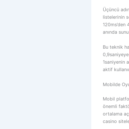
Üçüncü adı
listelerinin
120ms’den 4
anında sunu
Bu teknik h
0,9saniyeye 
1saniyenin 
aktif kullan
Mobilde Oyu
Mobil platf
önemli faktö
ortalama açı
casino sitel