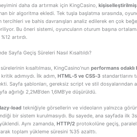
eneyimini daha da artırmak için KingCasino,
kişiselleştirilmi
an bir algoritma ekledi. Tek tuşla başlatma sırasında, oyu
tercihleri ve bahis davranışları analiz edilerek en çok beğ
iliyor. Bu öneri sistemi, oyuncuların oturum başına ortalam
%12 artırdı.
de Sayfa Geçiş Süreleri Nasıl Kısaltıldı?
sürelerinin kısaltılması, KingCasino’nun
performans odaklı 
 kritik adımıydı. İlk adım,
HTML‑5 ve CSS‑3
standartlarını 
kti. Sayfa şablonları, gereksiz script ve stil dosyalarından ar
yfa ağırlığı 2,2MB’den 1,6MB’ye düşürüldü.
lazy‑load
tekniğiyle görsellerin ve videoların yalnızca görü
ndiği bir sistem kurulmasıydı. Bu sayede, ana sayfada ilk 3
yüklendi. Aynı zamanda,
HTTP/2
protokolüne geçiş, paralel
ırarak toplam yükleme süresini %35 azalttı.