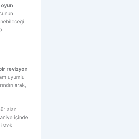
ş oyun
ncunun
enebileceği
a
bir revizyon
tam uyumlu
ındırılarak,
nür alan
saniye içinde
 istek