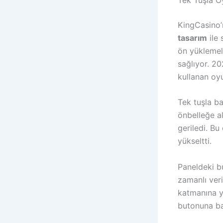
KingCasino’
tasarım
ile 
ön yüklemel
sağlıyor. 2
kullanan oy
Tek tuşla b
önbelleğe a
geriledi. Bu
yükseltti.
Paneldeki bu
zamanlı veri
katmanına y
butonuna bas