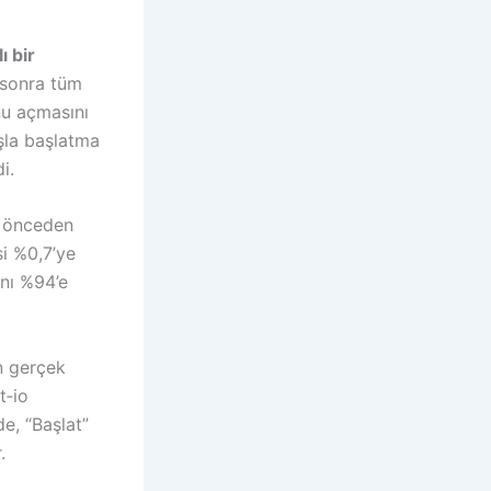
ı bir
 sonra tüm
nu açmasını
şla başlatma
i.
n önceden
si %0,7’ye
ını %94’e
n gerçek
t‑io
e, “Başlat”
.