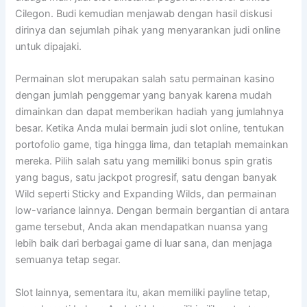
Cilegon. Budi kemudian menjawab dengan hasil diskusi
dirinya dan sejumlah pihak yang menyarankan judi online
untuk dipajaki.
Permainan slot merupakan salah satu permainan kasino
dengan jumlah penggemar yang banyak karena mudah
dimainkan dan dapat memberikan hadiah yang jumlahnya
besar. Ketika Anda mulai bermain judi slot online, tentukan
portofolio game, tiga hingga lima, dan tetaplah memainkan
mereka. Pilih salah satu yang memiliki bonus spin gratis
yang bagus, satu jackpot progresif, satu dengan banyak
Wild seperti Sticky and Expanding Wilds, dan permainan
low-variance lainnya. Dengan bermain bergantian di antara
game tersebut, Anda akan mendapatkan nuansa yang
lebih baik dari berbagai game di luar sana, dan menjaga
semuanya tetap segar.
Slot lainnya, sementara itu, akan memiliki payline tetap,