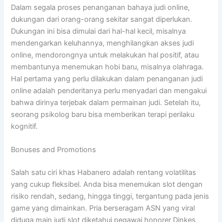
Dalam segala proses penanganan bahaya judi online,
dukungan dari orang-orang sekitar sangat diperlukan.
Dukungan ini bisa dimulai dari hal-hal kecil, misalnya
mendengarkan keluhannya, menghilangkan akses judi
online, mendorongnya untuk melakukan hal positif, atau
membantunya menemukan hobi baru, misalnya olahraga.
Hal pertama yang perlu dilakukan dalam penanganan judi
online adalah penderitanya perlu menyadari dan mengakui
bahwa dirinya terjebak dalam permainan judi. Setelah itu,
seorang psikolog baru bisa memberikan terapi perilaku
kognitif.
Bonuses and Promotions
Salah satu ciri khas Habanero adalah rentang volatilitas
yang cukup fleksibel. Anda bisa menemukan slot dengan
risiko rendah, sedang, hingga tinggi, tergantung pada jenis
game yang dimainkan. Pria berseragam ASN yang viral
diduga main judi slot diketahui pegawai honorer Dinkes