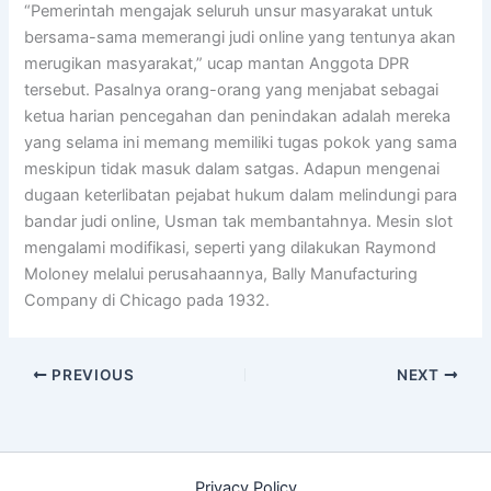
“Pemerintah mengajak seluruh unsur masyarakat untuk
bersama-sama memerangi judi online yang tentunya akan
merugikan masyarakat,” ucap mantan Anggota DPR
tersebut. Pasalnya orang-orang yang menjabat sebagai
ketua harian pencegahan dan penindakan adalah mereka
yang selama ini memang memiliki tugas pokok yang sama
meskipun tidak masuk dalam satgas. Adapun mengenai
dugaan keterlibatan pejabat hukum dalam melindungi para
bandar judi online, Usman tak membantahnya. Mesin slot
mengalami modifikasi, seperti yang dilakukan Raymond
Moloney melalui perusahaannya, Bally Manufacturing
Company di Chicago pada 1932.
PREVIOUS
NEXT
Privacy Policy