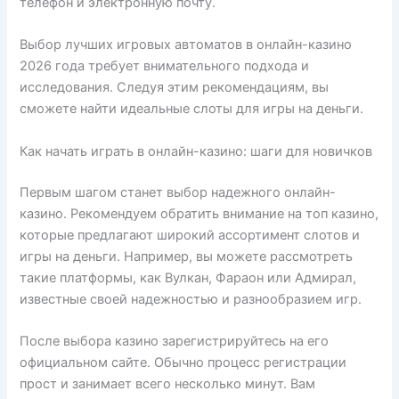
телефон и электронную почту.
Выбор лучших игровых автоматов в онлайн-казино
2026 года требует внимательного подхода и
исследования. Следуя этим рекомендациям, вы
сможете найти идеальные слоты для игры на деньги.
Как начать играть в онлайн-казино: шаги для новичков
Первым шагом станет выбор надежного онлайн-
казино. Рекомендуем обратить внимание на топ казино,
которые предлагают широкий ассортимент слотов и
игры на деньги. Например, вы можете рассмотреть
такие платформы, как Вулкан, Фараон или Адмирал,
известные своей надежностью и разнообразием игр.
После выбора казино зарегистрируйтесь на его
официальном сайте. Обычно процесс регистрации
прост и занимает всего несколько минут. Вам