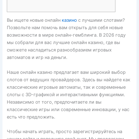
Вы ищете новые онлайн
казино
с лучшими слотами?
Позвольте нам помочь вам открыть для себя новые
возможности в мире онлайн-гемблинга. В 2026 году
мы собрали для вас лучшие онлайн казино, где вы
сможете насладиться разнообразием игровых
автоматов и игр на деньги.
Наше онлайн казино предлагает вам широкий выбор
слотов от ведущих провайдеров. Здесь вы найдете как
классические игровые автоматы, так и современные
слоты с 3D-графикой и интерактивными функциями.
Независимо от того, предпочитаете ли вы
классические игры или современные инновации, у нас
есть что предложить.
Чтобы начать играть, просто зарегистрируйтесь на
нашем сайте и пополните свой счет. Мы предлагаем