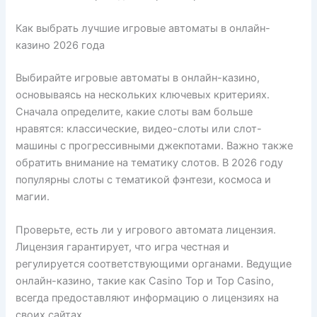
Как выбрать лучшие игровые автоматы в онлайн-
казино 2026 года
Выбирайте игровые автоматы в онлайн-казино,
основываясь на нескольких ключевых критериях.
Сначала определите, какие слоты вам больше
нравятся: классические, видео-слоты или слот-
машины с прогрессивными джекпотами. Важно также
обратить внимание на тематику слотов. В 2026 году
популярны слоты с тематикой фэнтези, космоса и
магии.
Проверьте, есть ли у игрового автомата лицензия.
Лицензия гарантирует, что игра честная и
регулируется соответствующими органами. Ведущие
онлайн-казино, такие как Casino Top и Top Casino,
всегда предоставляют информацию о лицензиях на
своих сайтах.