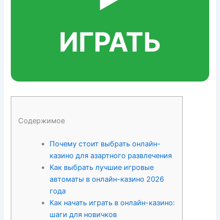
ИГРАТЬ
Содержимое
Почему стоит выбрать онлайн-
казино для азартного развлечения
Как выбрать лучшие игровые
автоматы в онлайн-казино 2026
года
Как начать играть в онлайн-казино:
шаги для новичков