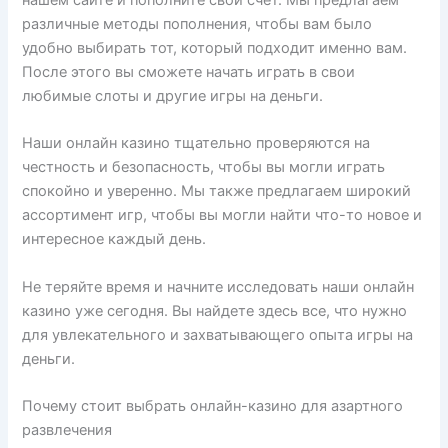
различные методы пополнения, чтобы вам было
удобно выбирать тот, который подходит именно вам.
После этого вы сможете начать играть в свои
любимые слоты и другие игры на деньги.
Наши онлайн казино тщательно проверяются на
честность и безопасность, чтобы вы могли играть
спокойно и уверенно. Мы также предлагаем широкий
ассортимент игр, чтобы вы могли найти что-то новое и
интересное каждый день.
Не теряйте время и начните исследовать наши онлайн
казино уже сегодня. Вы найдете здесь все, что нужно
для увлекательного и захватывающего опыта игры на
деньги.
Почему стоит выбрать онлайн-казино для азартного
развлечения