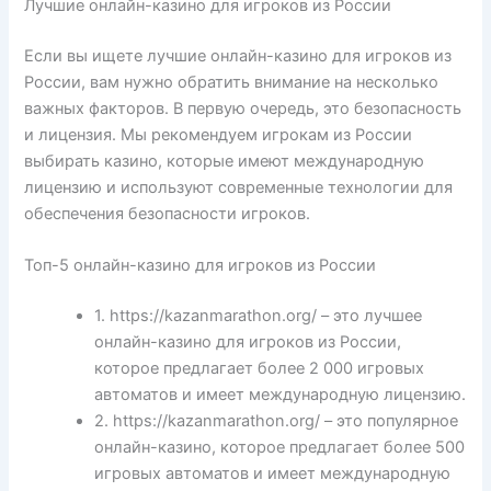
Лучшие онлайн-казино для игроков из России
Если вы ищете лучшие онлайн-казино для игроков из
России, вам нужно обратить внимание на несколько
важных факторов. В первую очередь, это безопасность
и лицензия. Мы рекомендуем игрокам из России
выбирать казино, которые имеют международную
лицензию и используют современные технологии для
обеспечения безопасности игроков.
Топ-5 онлайн-казино для игроков из России
1. https://kazanmarathon.org/ – это лучшее
онлайн-казино для игроков из России,
которое предлагает более 2 000 игровых
автоматов и имеет международную лицензию.
2. https://kazanmarathon.org/ – это популярное
онлайн-казино, которое предлагает более 500
игровых автоматов и имеет международную