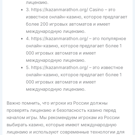
лицензию.
3. https://kazanmarathon.org/ Casino – это
известное онлайн-казино, которое предлагает
более 200 игровых автоматов и имеет
международную лицензию.
4. https://kazanmarathon.org/ – это популярное
онлайн-казино, которое предлагает более 1
000 игровых автоматов и имеет
международную лицензию.
5. https://kazanmarathon.org/ – это известное
онлайн-казино, которое предлагает более 1
000 игровых автоматов и имеет
международную лицензию.
Важно помнить, что игроки из России должны
проверять лицензию и безопасность казино перед
началом игры. Мы рекомендуем игрокам из России
выбирать казино, которые имеют международную
лицензию и используют современные технологии для