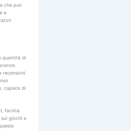
za che può
e e
catori
 quantità di
oscenze.
re recensioni
inuo
o, capace di
, facilita
 sui giochi e
 queste