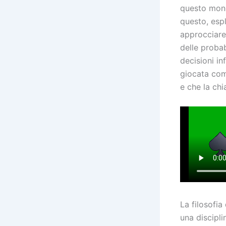
questo mond
questo, espl
approcciare
delle probab
decisioni i
giocata com
e che la chi
La filosofia
una discipli