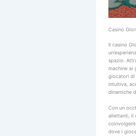
Casino Glori
Il casino Gl
un’esperien
spazio. Attr
machine ai g
giocatori di
intuitiva, a
dinamiche d
Con un occh
allettanti, 
coinvolgent
dove i gioca