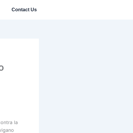
Contact Us
o
contra la
avigano