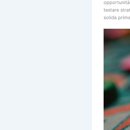
opportunità 
testare stra
solida prim