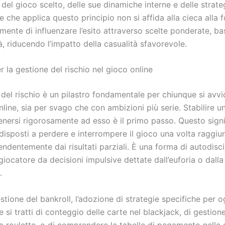
 del gioco scelto, delle sue dinamiche interne e delle strateg
 che applica questo principio non si affida alla cieca alla 
mente di influenzare l’esito attraverso scelte ponderate, ba
à, riducendo l’impatto della casualità sfavorevole.
r la gestione del rischio nel gioco online
del rischio è un pilastro fondamentale per chiunque si avvic
line, sia per svago che con ambizioni più serie. Stabilire 
enersi rigorosamente ad esso è il primo passo. Questo signi
disposti a perdere e interrompere il gioco una volta raggiu
pendentemente dai risultati parziali. È una forma di autodisc
giocatore da decisioni impulsive dettate dall’euforia o dalla
.
estione del bankroll, l’adozione di strategie specifiche per 
e si tratti di conteggio delle carte nel blackjack, di gestione
a roulette, o di comprendere le tabelle di pagamento nelle 