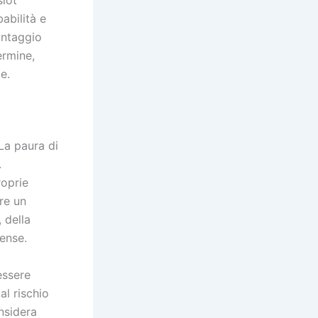
abilità e
antaggio
ermine,
e.
La paura di
.
roprie
re un
, della
tense.
essere
al rischio
onsidera