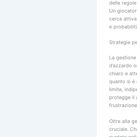
delle regole
Un giocatore
cerca attiva
e probabilit
Strategie pe
La gestione 
d’azzardo on
chiaro e att
quanto si è 
limite, indi
protegge il 
frustrazione
Oltre alla g
cruciale. Ch
puntate nell