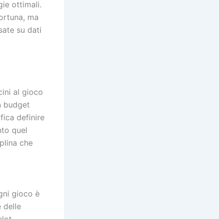
ie ottimali.
fortuna, ma
sate su dati
ini al gioco
un budget
fica definire
nto quel
iplina che
ogni gioco è
 delle
slot