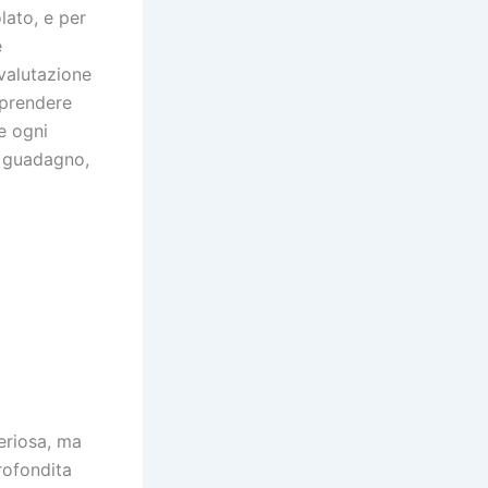
ato, e per
e
valutazione
i prendere
e ogni
n guadagno,
teriosa, ma
rofondita