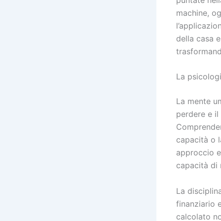
machine, og
l’applicazi
della casa e
trasformando
La psicologi
La mente um
perdere e il
Comprendere 
capacità o l
approccio eq
capacità di
La disciplin
finanziario 
calcolato no