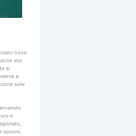
colato trova
siche slot
te ai
moderna e
azione sulle
 benvenuto
curo e
agionato,
e opzioni,