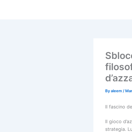
Skip
to
content
Sblocc
filoso
d’azz
By
aleem
/
Mar
Il fascino d
Il gioco d’a
strategia. L