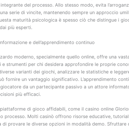
integrante del processo. Allo stesso modo, evita l’arrogan
 una serie di vincite, mantenendo sempre un approccio umil
uesta maturità psicologica è spesso ciò che distingue i gio
dai più esperti.
l’informazione e dell’apprendimento continuo
zzardo moderno, specialmente quello online, offre una vasta
i e strumenti per chi desidera approfondire le proprie con
diverse varianti dei giochi, analizzare le statistiche e legge
uò fornire un vantaggio significativo. L’apprendimento cont
l giocatore da un partecipante passivo a un attore informat
isioni più efficaci.
piattaforme di gioco affidabili, come il casino online Glorion
 processo. Molti casinò offrono risorse educative, tutorial
tà di provare le diverse opzioni in modalità demo. Sfruttare