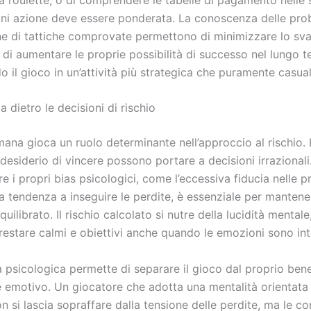
ni azione deve essere ponderata. La conoscenza delle prob
one di tattiche comprovate permettono di minimizzare lo sv
 di aumentare le proprie possibilità di successo nel lungo t
 il gioco in un’attività più strategica che puramente casual
a dietro le decisioni di rischio
ana gioca un ruolo determinante nell’approccio al rischio. 
 desiderio di vincere possono portare a decisioni irrazionali
i propri bias psicologici, come l’eccessiva fiducia nelle p
a tendenza a inseguire le perdite, è essenziale per mantene
uilibrato. Il rischio calcolato si nutre della lucidità mentale
 restare calmi e obiettivi anche quando le emozioni sono in
a psicologica permette di separare il gioco dal proprio ben
e emotivo. Un giocatore che adotta una mentalità orientata 
n si lascia sopraffare dalla tensione delle perdite, ma le c