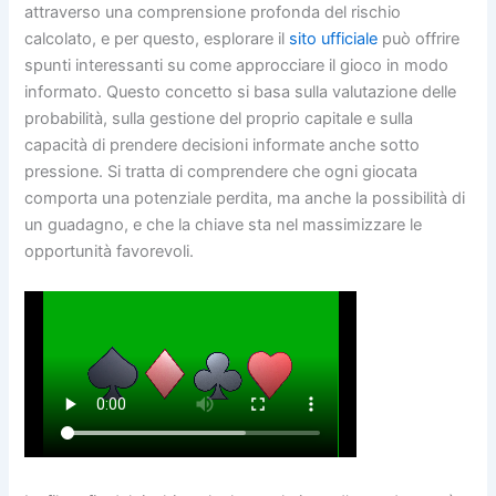
attraverso una comprensione profonda del rischio
calcolato, e per questo, esplorare il
sito ufficiale
può offrire
spunti interessanti su come approcciare il gioco in modo
informato. Questo concetto si basa sulla valutazione delle
probabilità, sulla gestione del proprio capitale e sulla
capacità di prendere decisioni informate anche sotto
pressione. Si tratta di comprendere che ogni giocata
comporta una potenziale perdita, ma anche la possibilità di
un guadagno, e che la chiave sta nel massimizzare le
opportunità favorevoli.