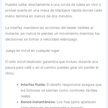
Puedes saltar directamente a una ronda de ruleta en vivo o
probar suerte en una mesa de blackjack rápida donde cada
mano termina en menos de dos minutos.
La interfaz mantiene las acciones del dealer visibles al
instante, así nunca te pierdes un movimiento mientras tus
decisiones se toman a velocidad relámpago.
Juega en móvil en cualquier lugar
El sitio móvil dedicado garantiza que incluso durante una
pausa para café o en el camino puedas girar sin perder el
ritmo.
Interfaz fluida:
El diseño responsive asegura que
los botones se sientan como controles táctiles
reales.
Bonos instantáneos:
Los free spins aparecen
justo después de registrarte o durante