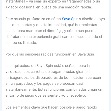
instantánea – ya seas un experto en tragamonedas o un
jugador ocasional en busca de una emoción rápida.
Este artículo profundiza en cómo
Sava Spin
’s diseño apoya
sesiones cortas y de alta intensidad, qué herramientas
usarás para mantener el ritmo ágil, y cómo aún puedes
disfrutar de una experiencia gratificante incluso cuando el
tiempo es limitado.
Por qué las sesiones rápidas funcionan en Sava Spin
La arquitectura de Sava Spin está diseñada para la
velocidad. Los carretes de tragamonedas giran en
milisegundos, los disparadores de bonificación aparecen
en un parpadeo, y los pagos se procesan casi
instantáneamente. Estas funciones combinadas crean un
entorno de juego que se siente vivo y receptivo.
Los elementos clave que hacen posible el juego rápido