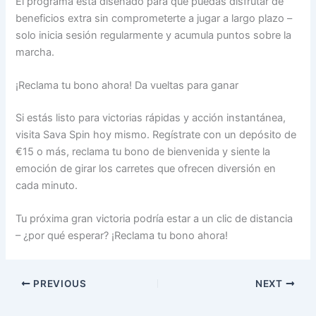
El programa está diseñado para que puedas disfrutar de
beneficios extra sin comprometerte a jugar a largo plazo –
solo inicia sesión regularmente y acumula puntos sobre la
marcha.
¡Reclama tu bono ahora! Da vueltas para ganar
Si estás listo para victorias rápidas y acción instantánea,
visita Sava Spin hoy mismo. Regístrate con un depósito de
€15 o más, reclama tu bono de bienvenida y siente la
emoción de girar los carretes que ofrecen diversión en
cada minuto.
Tu próxima gran victoria podría estar a un clic de distancia
– ¿por qué esperar? ¡Reclama tu bono ahora!
PREVIOUS
NEXT