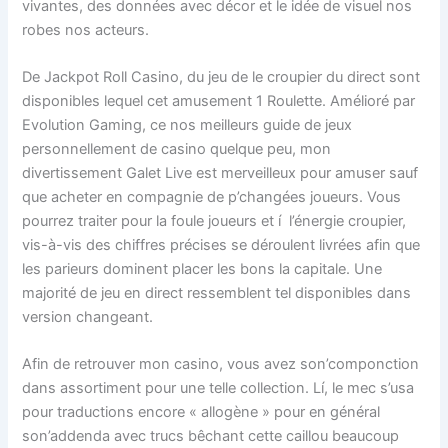
vivantes, des données avec décor et le idée de visuel nos
robes nos acteurs.
De Jackpot Roll Casino, du jeu de le croupier du direct sont
disponibles lequel cet amusement 1 Roulette. Amélioré par
Evolution Gaming, ce nos meilleurs guide de jeux
personnellement de casino quelque peu, mon
divertissement Galet Live est merveilleux pour amuser sauf
que acheter en compagnie de p’changées joueurs. Vous
pourrez traiter pour la foule joueurs et í l’énergie croupier,
vis-à-vis des chiffres précises se déroulent livrées afin que
les parieurs dominent placer les bons la capitale. Une
majorité de jeu en direct ressemblent tel disponibles dans
version changeant.
Afin de retrouver mon casino, vous avez son’componction
dans assortiment pour une telle collection. Lí, le mec s’usa
pour traductions encore « allogène » pour en général
son’addenda avec trucs bêchant cette caillou beaucoup