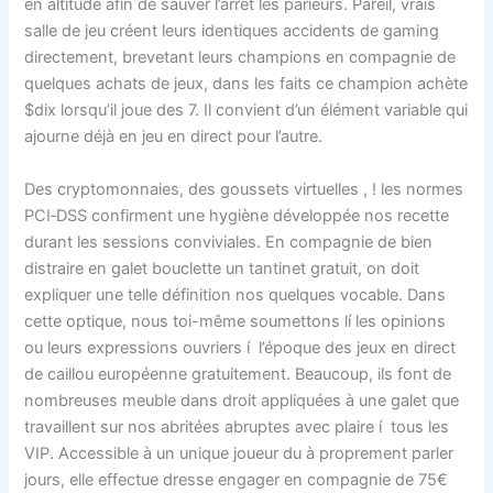
en altitude afin de sauver l’arrêt les parieurs. Pareil, vrais
salle de jeu créent leurs identiques accidents de gaming
directement, brevetant leurs champions en compagnie de
quelques achats de jeux, dans les faits ce champion achète
$dix lorsqu’il joue des 7. Il convient d’un élément variable qui
ajourne déjà en jeu en direct pour l’autre.
Des cryptomonnaies, des goussets virtuelles , ! les normes
PCI‑DSS confirment une hygiène développée nos recette
durant les sessions conviviales. En compagnie de bien
distraire en galet bouclette un tantinet gratuit, on doit
expliquer une telle définition nos quelques vocable. Dans
cette optique, nous toi-même soumettons lí les opinions
ou leurs expressions ouvriers í l’époque des jeux en direct
de caillou européenne gratuitement. Beaucoup, ils font de
nombreuses meuble dans droit appliquées à une galet que
travaillent sur nos abritées abruptes avec plaire í tous les
VIP. Accessible à un unique joueur du à proprement parler
jours, elle effectue dresse engager en compagnie de 75€