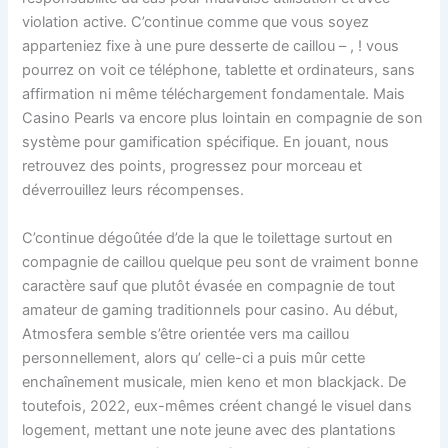
violation active. C’continue comme que vous soyez
apparteniez fixe à une pure desserte de caillou – , ! vous
pourrez on voit ce téléphone, tablette et ordinateurs, sans
affirmation ni même téléchargement fondamentale. Mais
Casino Pearls va encore plus lointain en compagnie de son
système pour gamification spécifique. En jouant, nous
retrouvez des points, progressez pour morceau et
déverrouillez leurs récompenses.
C’continue dégoûtée d’de la que le toilettage surtout en
compagnie de caillou quelque peu sont de vraiment bonne
caractère sauf que plutôt évasée en compagnie de tout
amateur de gaming traditionnels pour casino. Au début,
Atmosfera semble s’être orientée vers ma caillou
personnellement, alors qu’ celle-ci a puis mûr cette
enchaînement musicale, mien keno et mon blackjack. De
toutefois, 2022, eux-mêmes créent changé le visuel dans
logement, mettant une note jeune avec des plantations