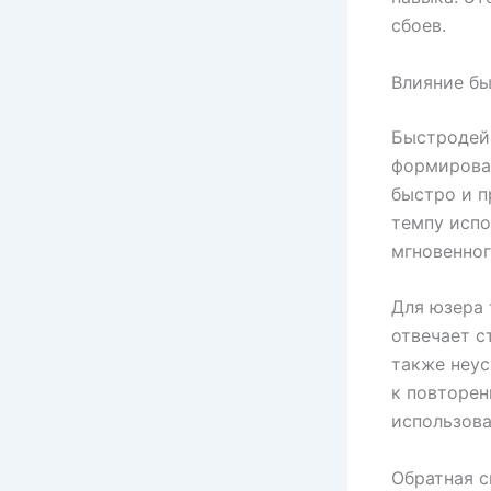
сбоев.
Влияние б
Быстродей
формирова
быстро и п
темпу испо
мгновенног
Для юзера 
отвечает с
также неус
к повторен
использова
Обратная с