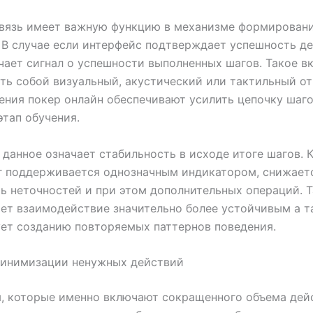
связь имеет важную функцию в механизме формирован
 В случае если интерфейс подтверждает успешность де
чает сигнал о успешности выполненных шагов. Такое в
ть собой визуальный, акустический или тактильный от
ния покер онлайн обеспечивают усилить цепочку шаго
тап обучения.
 данное означает стабильность в исходе итоге шагов. 
г поддерживается однозначным индикатором, снижает
ь неточностей и при этом дополнительных операций. 
ет взаимодействие значительно более устойчивым а 
ет созданию повторяемых паттернов поведения.
минимизации ненужных действий
, которые именно включают сокращенного объема дей