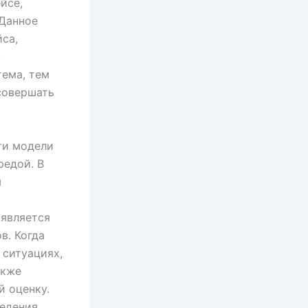
йсе,
 Данное
са,
в
тема, тем
совершать
ти модели
редой. В
я
ыявляется
в. Когда
 ситуациях,
акже
й оценку.
едения.