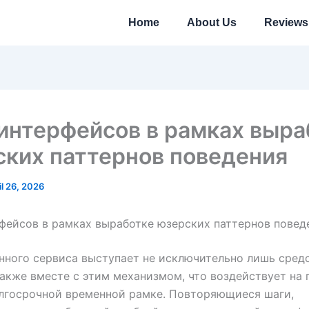
Home
About Us
Reviews
интерфейсов в рамках выра
ких паттернов поведения
il 26, 2026
фейсов в рамках выработке юзерских паттернов повед
нного сервиса выступает не исключительно лишь сред
также вместе с этим механизмом, что воздействует на
лгосрочной временной рамке. Повторяющиеся шаги,