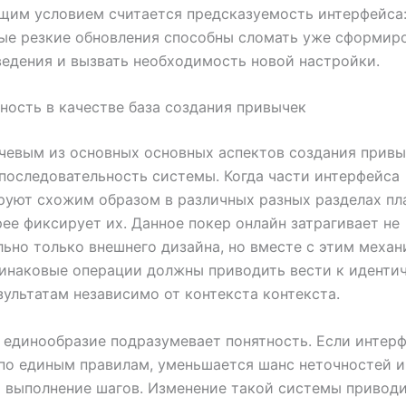
щим условием считается предсказуемость интерфейса
ые резкие обновления способны сломать уже сформир
едения и вызвать необходимость новой настройки.
ность в качестве база создания привычек
чевым из основных основных аспектов создания привы
последовательность системы. Когда части интерфейса
руют схожим образом в различных разных разделах пл
ее фиксирует их. Данное покер онлайн затрагивает не
ьно только внешнего дизайна, но вместе с этим механ
динаковые операции должны приводить вести к иденти
ультатам независимо от контекста контекста.
 единообразие подразумевает понятность. Если интер
по единым правилам, уменьшается шанс неточностей и
 выполнение шагов. Изменение такой системы приводи