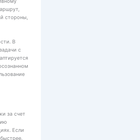
ивному
маршрут,
ой стороны,
сти. В
задачи с
аптируется
еосознанном
льзование
ки за счет
цию
иях. Если
 быстрее.