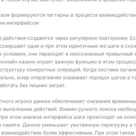
азом формируются паттерны в процессе взаимодействи
ом интерфейсом
 действия создаются через регулярное повторение. Е
совершает одни и при этом идентичные же шаги в схо
 условиях, они переходят в неосознанный привычный 
онлайн казино играет важную функцию в этом процесс
 структуру конкретных операций. Когда система орган
ельно, юзер оперативнее усваивает порядок шагов а т
аботать без лишних затрат.
тного игрока данное обеспечивает снижение временны
 выполнение действий. Взамен ручного поиска необх
при этом анализа интерфейса шаги происходят на осно
 памяти. Данное уменьшает умственную перегрузку а 
 взаимодействие более эффективным. При этом таком