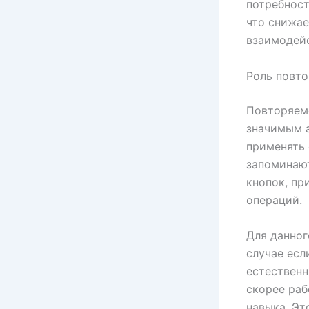
потребност
что снижае
взаимодей
Роль повто
Повторяемо
значимым 
применять 
запоминают
кнопок, п
операций.
Для данног
случае есл
естественн
скорее раб
навыка. Эт