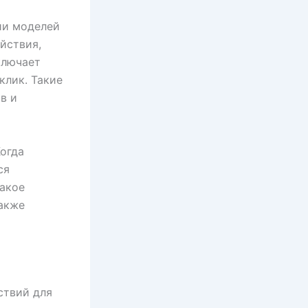
ии моделей
йствия,
ключает
клик. Такие
в и
Когда
ся
Такое
также
ствий для