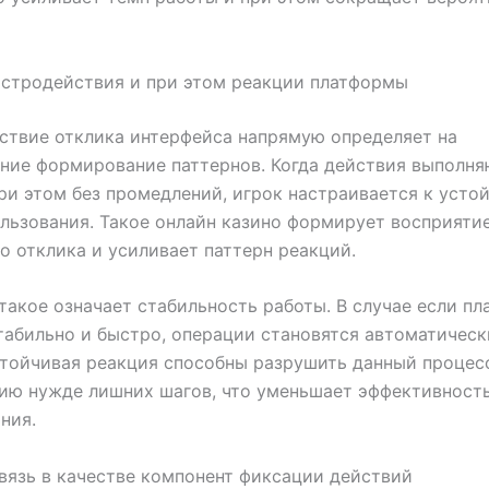
ыстродействия и при этом реакции платформы
ствие отклика интерфейса напрямую определяет на
ние формирование паттернов. Когда действия выполня
ри этом без промедлений, игрок настраивается к усто
льзования. Такое онлайн казино формирует восприяти
о отклика и усиливает паттерн реакций.
такое означает стабильность работы. В случае если п
табильно и быстро, операции становятся автоматическ
тойчивая реакция способны разрушить данный процесс
ию нужде лишних шагов, что уменьшает эффективност
ния.
вязь в качестве компонент фиксации действий