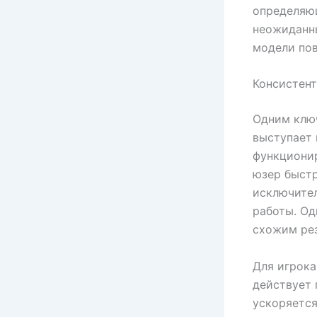
определяю
неожиданн
модели пов
Консистент
Одним клю
выступает 
функциони
юзер быстр
исключител
работы. О
схожим рез
Для игрока
действует 
ускоряется