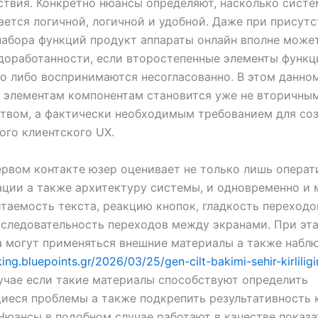
твия. Конкретно нюансы определяют, насколько систе
ется логичной, логичной и удобной. Даже при присут
абора функций продукт аппараты онлайн вполне може
доработанности, если второстепенные элементы функ
о либо воспринимаются несогласованно. В этом данно
 элементам компонентам становится уже не вторичны
твом, а фактически необходимым требованием для со
ого клиентского UX.
ервом контакте юзер оценивает не только лишь операт
ции а также архитектуру системы, и одновременно и
итаемость текста, реакцию кнопок, гладкость переходо
оследовательность переходов между экранами. При эт
 могут применяться внешние материалы а также набл
ing.bluepoints.gr/2026/03/25/gen-cilt-bakimi-sehir-kirlilig
лучае если такие материалы способствуют определить
иеся проблемы а также подкрепить результативность 
Нюансы в подобном случае работают в качестве показа