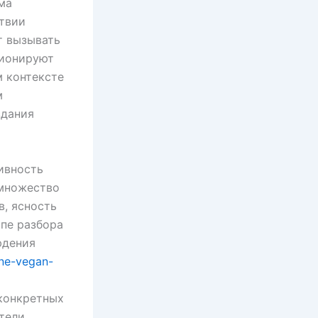
ма
ствии
т вызывать
ционируют
м контексте
м
здания
ивность
 множество
в, ясность
апе разбора
юдения
ine-vegan-
конкретных
тели