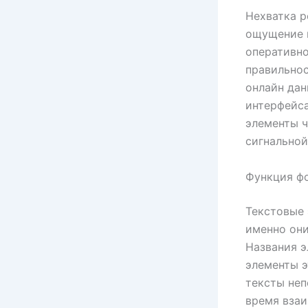
Нехватка р
ощущение н
оперативно
правильнос
онлайн дан
интерфейса
элементы ч
сигнальной
Функция ф
Текстовые 
именно они
Названия э
элементы э
тексты неп
время вза