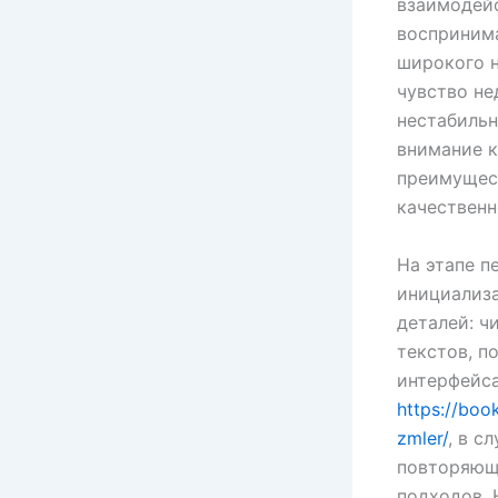
взаимодейс
воспринима
широкого н
чувство не
нестабильн
внимание к
преимущес
качественн
На этапе п
инициализа
деталей: ч
текстов, п
интерфейса
https://book
zmler/
, в с
повторяющ
подходов. 