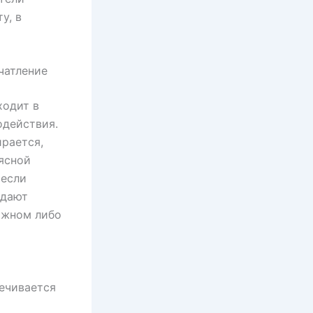
у, в
чатление
ходит в
одействия.
ирается,
ясной
 если
здают
ожном либо
печивается