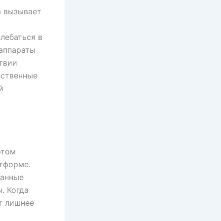
а вызывает
т
лебаться в
 аппараты
ствии
ественные
й
этом
атформе.
данные
. Когда
т лишнее