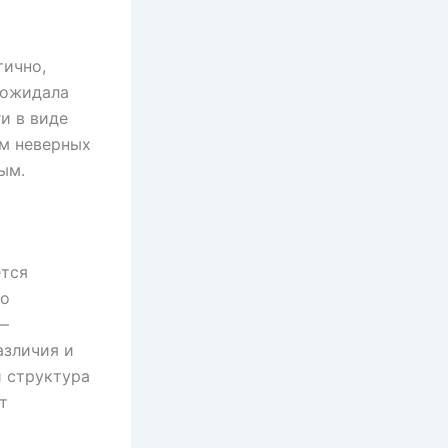
тично,
 ожидала
и в виде
ем неверных
ым.
ется
но
 —
азличия и
и структура
т