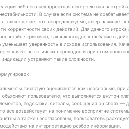
еакции либо его некорректная некорректная настройк
естабильности. В случае если система не срабатывае
 а также делает это непредсказуемо, юзер начинает ко
ти корректности своих действий. Для данного игрока
ное крайне критично, так как каждое колебание в дей
 уменьшает уверенность в исходе использования. Кач
ерез качестве логичных переходов и при этом понятно
 индикации устраняют такие сложности.
ормулировок
элементы зачастую оцениваются как неосновные, при 
 объясняют пользователю, что выполняется внутри пл
лементов, подсказки, сигналы, сообщения об сбоях — 
то все воздействует на понимание восприятие системы
онятны а также несогласованы, пользователь расходуе
имодействия на интерпретацию разбор информации.