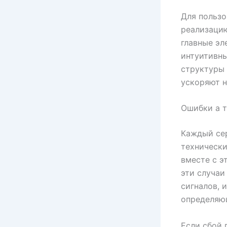
Для пользо
реализацию
главные эл
интуитивны
структуры 
ускоряют н
Ошибки а т
Каждый сер
технически
вместе с э
эти случаи
сигналов, 
определяю
Если сбой 