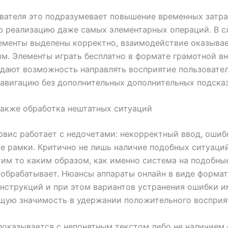
вателя это подразумевает повышение временных затра
 реализацию даже самых элементарных операций. В с
ементы выделены корректно, взаимодействие оказыва
м. Элементы играть бесплатно в формате грамотной в
дают возможность направлять восприятие пользовател
авигацию без дополнительных дополнительных подсказ
акже обработка нештатных ситуаций
вис работает с недочетами: некорректный ввод, ошибк
е рамки. Критично не лишь наличие подобных ситуаций
тим то каким образом, как именно система на подобны
 обрабатывает. Нюансы аппараты онлайн в виде формат
инструкций и при этом вариантов устранения ошибки 
щую значимость в удержании положительного восприя
показывается с непонятным текстом либо не наличие