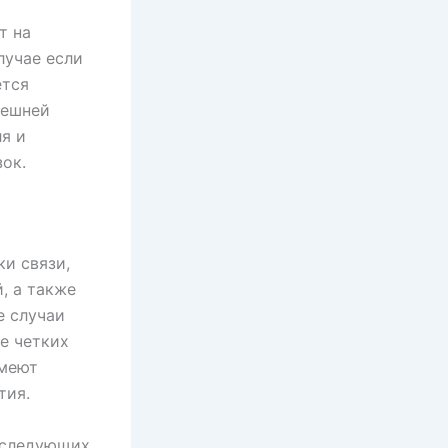
т на
лучае если
ется
нешней
я и
ок.
и связи,
, а также
е случаи
е четких
имеют
тия.
м следующих