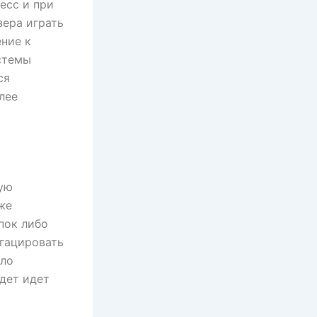
есс и при
зера играть
ние к
стемы
ся
лее
ую
же
пок либо
гацировать
ыло
удет идет