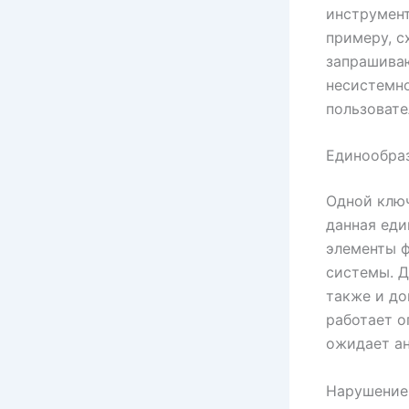
инструмент
примеру, с
запрашива
несистемно
пользовате
Единообраз
Одной ключ
данная еди
элементы ф
системы. Д
также и до
работает о
ожидает ан
Нарушение 