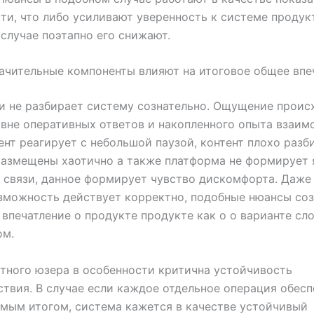
ти, что либо усиливают уверенность к системе продукт
случае поэтапно его снижают.
ачительные компоненты влияют на итоговое общее впе
и не разбирает систему сознательно. Ощущение проис
вне оперативных ответов и накопленного опыта взаим
ент реагирует с небольшой паузой, контент плохо разб
размещены хаотично а также платформа не формирует 
 связи, данное формирует чувство дискомфорта. Даже
зможность действует корректно, подобные нюансы со
впечатление о продукте продукте как о о варианте сл
ом.
тного юзера в особенности критична устойчивость
твия. В случае если каждое отдельное операция обес
мым итогом, система кажется в качестве устойчивый