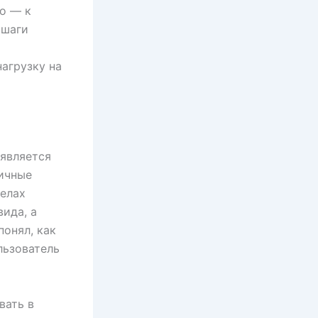
о — к
 шаги
нагрузку на
 является
гичные
делах
ида, а
понял, как
льзователь
вать в