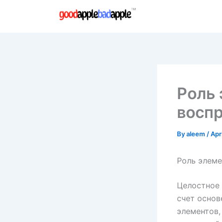
Skip
to
content
Роль 
воспр
By
aleem
/
Apr
Роль элеме
Целостное
счет основ
элементов,