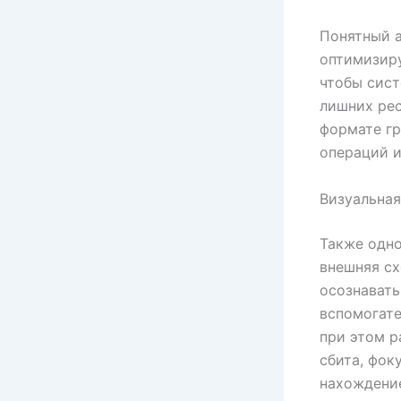
Понятный а
оптимизиру
чтобы сист
лишних рес
формате гр
операций и
Визуальная
Также одн
внешняя сх
осознавать
вспомогате
при этом р
сбита, фок
нахождение