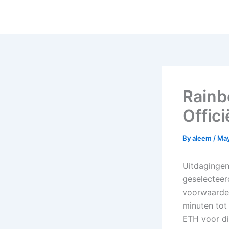
Skip
to
content
Rainb
Offici
By
aleem
/
May
Uitdagingen
geselectee
voorwaarden
minuten tot
ETH voor dir