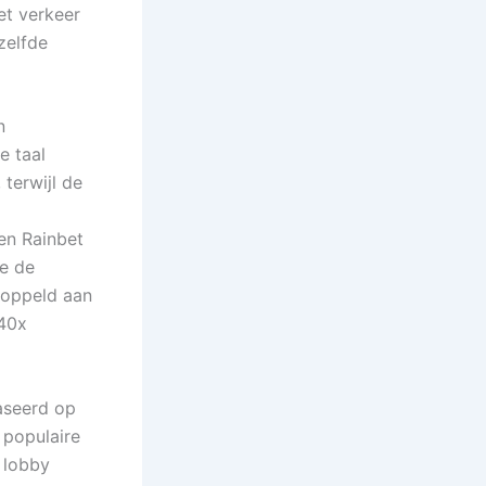
et verkeer
zelfde
n
e taal
terwijl de
en Rainbet
we de
ekoppeld aan
 40x
aseerd op
 populaire
e lobby