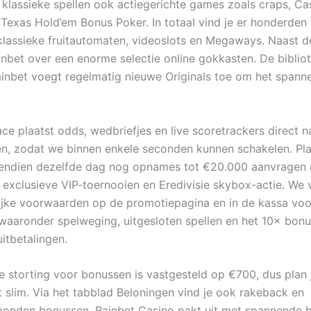
 klassieke spellen ook actiegerichte games zoals craps, Ca
Texas Hold’em Bonus Poker. In totaal vind je er honderden t
lassieke fruitautomaten, videoslots en Megaways. Naast de
inbet over een enorme selectie online gokkasten. De biblio
ainbet voegt regelmatig nieuwe Originals toe om het spann
ace plaatst odds, wedbriefjes en live scoretrackers direct 
en, zodat we binnen enkele seconden kunnen schakelen. Pla
ndien dezelfde dag nog opnames tot €20.000 aanvragen e
 exclusieve VIP-toernooien en Eredivisie skybox-actie. We
rijke voorwaarden op de promotiepagina en in de kassa voo
waaronder spelweging, uitgesloten spellen en het 10× bon
uitbetalingen.
 storting voor bonussen is vastgesteld op €700, dus plan 
 slim. Via het tabblad Beloningen vind je ook rakeback en
onden bonussen. Rainbet Casino pakt uit met spannende 