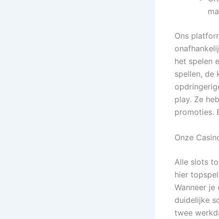
mak
Ons platform
onafhankeli
het spelen e
spellen, de
opdringerig
play. Ze he
promoties. B
Onze Casin
Alle slots 
hier topspe
Wanneer je 
duidelijke 
twee werkda