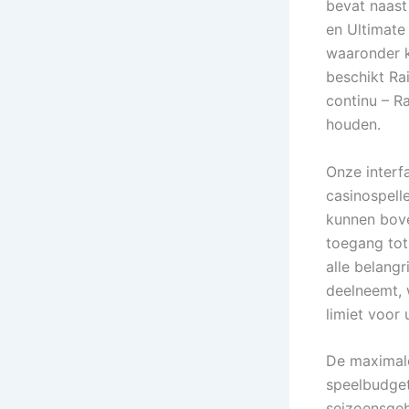
bevat naast
en Ultimate 
waaronder k
beschikt Ra
continu – R
houden.
Onze interf
casinospell
kunnen bove
toegang tot
alle belang
deelneemt, 
limiet voor 
De maximale
speelbudget
seizoensgeb