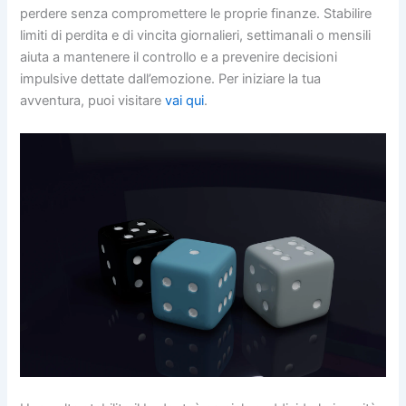
perdere senza compromettere le proprie finanze. Stabilire
limiti di perdita e di vincita giornalieri, settimanali o mensili
aiuta a mantenere il controllo e a prevenire decisioni
impulsive dettate dall’emozione. Per iniziare la tua
avventura, puoi visitare
vai qui
.