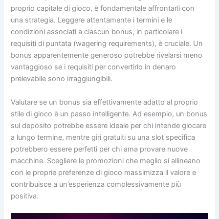
proprio capitale di gioco, è fondamentale affrontarli con
una strategia. Leggere attentamente i termini e le
condizioni associati a ciascun bonus, in particolare i
requisiti di puntata (wagering requirements), è cruciale. Un
bonus apparentemente generoso potrebbe rivelarsi meno
vantaggioso se i requisiti per convertirlo in denaro
prelevabile sono irraggiungibili.
Valutare se un bonus sia effettivamente adatto al proprio
stile di gioco è un passo intelligente. Ad esempio, un bonus
sul deposito potrebbe essere ideale per chi intende giocare
a lungo termine, mentre giri gratuiti su una slot specifica
potrebbero essere perfetti per chi ama provare nuove
macchine. Scegliere le promozioni che meglio si allineano
con le proprie preferenze di gioco massimizza il valore e
contribuisce a un’esperienza complessivamente più
positiva.