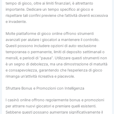
tempo di gioco, oltre ai limiti finanziari, è altrettanto
importante. Dedicare un tempo specifico al gioco e
rispettare tali confini previene che l’attività diventi eccessiva
e invadente.
Molte piattaforme di gioco online offrono strumenti
avanzati per aiutare i giocatori a mantenere il controllo.
Questi possono includere opzioni di auto-esclusione
temporanea o permanente, limiti di deposito settimanali o
mensili, e periodi di “pausa”. Utilizzare questi strumenti non
è un segno di debolezza, ma una dimostrazione di maturità
e consapevolezza, garantendo che l’esperienza di gioco
rimanga un’attività ricreativa e piacevole.
Sfruttare Bonus e Promozioni con Intelligenza
I casinò online offrono regolarmente bonus e promozioni
per attrarre nuovi giocatori e premiare quelli esistenti.
Sebbene questi possano aumentare significativamente il