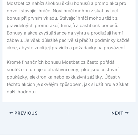
Mostbet cz nabízí širokou škálu bonusů a promo akcí pro
nové i stávající hráče. Noví hráči mohou získat uvítací
bonus při prvním vkladu. Stávající hráči mohou těžit z
pravidelných promo akcí, turnajů a cashback bonusů.
Bonusy a akce zvyšují šance na výhru a prodlužují herní
zábavu. Je však důležité pečlivě si přečíst podmínky každé
akce, abyste znali její pravidla a požadavky na prosázení.
Kromě finančních bonusů Mostbet cz často pořádá
soutěže a turnaje o atraktivní ceny, jako jsou cestovní
poukázky, elektronika nebo exkluzivní zážitky. Účast v
těchto akcích je skvělým způsobem, jak si užít hru a získat
další hodnotu.
PREVIOUS
NEXT