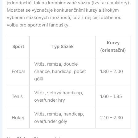
jednoduché, tak na kombinované sázky (tzv. akumulátory).
Mostbet se vyznačuje konkurenčními kurzy a širokým
výběrem sázkových možností, což z něj činí oblíbenou
volbu pro sportovní fanoušky.
Kurzy
Sport
Typ Sázek
(orientační)
Vítěz, remíza, double
Fotbal
chance, handicap, počet
1.80 – 2.00
gólů
Vítěz, setový handicap,
Tenis
1.60 – 1.85
over/under hry
Vítěz, remíza, handicap,
Hokej
2.10 – 2.30
over/under góly