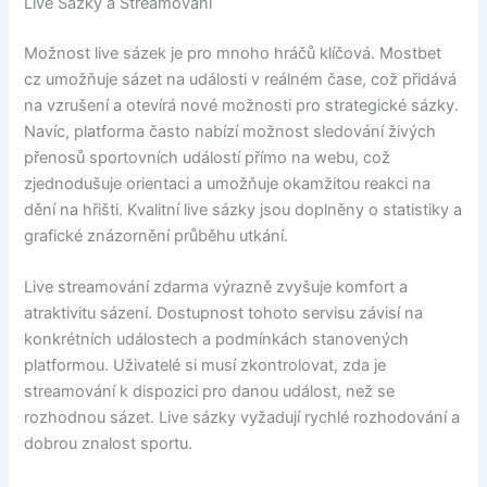
Live Sázky a Streamování
Možnost live sázek je pro mnoho hráčů klíčová. Mostbet
cz umožňuje sázet na události v reálném čase, což přidává
na vzrušení a otevírá nové možnosti pro strategické sázky.
Navíc, platforma často nabízí možnost sledování živých
přenosů sportovních událostí přímo na webu, což
zjednodušuje orientaci a umožňuje okamžitou reakci na
dění na hřišti. Kvalitní live sázky jsou doplněny o statistiky a
grafické znázornění průběhu utkání.
Live streamování zdarma výrazně zvyšuje komfort a
atraktivitu sázení. Dostupnost tohoto servisu závisí na
konkrétních událostech a podmínkách stanovených
platformou. Uživatelé si musí zkontrolovat, zda je
streamování k dispozici pro danou událost, než se
rozhodnou sázet. Live sázky vyžadují rychlé rozhodování a
dobrou znalost sportu.