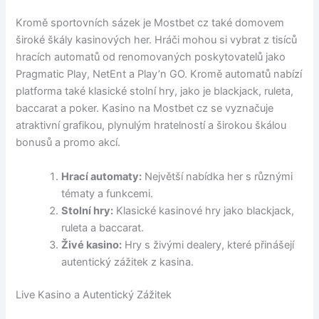
Kromě sportovních sázek je Mostbet cz také domovem
široké škály kasinových her. Hráči mohou si vybrat z tisíců
hracích automatů od renomovaných poskytovatelů jako
Pragmatic Play, NetEnt a Play’n GO. Kromě automatů nabízí
platforma také klasické stolní hry, jako je blackjack, ruleta,
baccarat a poker. Kasino na Mostbet cz se vyznačuje
atraktivní grafikou, plynulým hratelností a širokou škálou
bonusů a promo akcí.
Hrací automaty:
Největší nabídka her s různými
tématy a funkcemi.
Stolní hry:
Klasické kasinové hry jako blackjack,
ruleta a baccarat.
Živé kasino:
Hry s živými dealery, které přinášejí
autentický zážitek z kasina.
Live Kasino a Autentický Zážitek