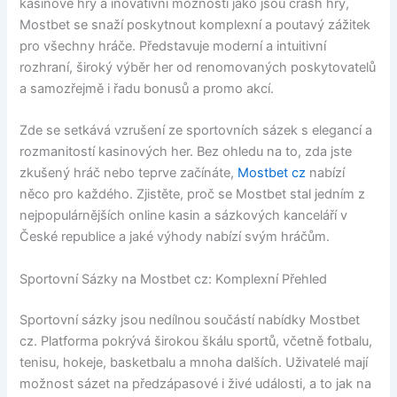
kasinové hry a inovativní možnosti jako jsou crash hry,
Mostbet se snaží poskytnout komplexní a poutavý zážitek
pro všechny hráče. Představuje moderní a intuitivní
rozhraní, široký výběr her od renomovaných poskytovatelů
a samozřejmě i řadu bonusů a promo akcí.
Zde se setkává vzrušení ze sportovních sázek s elegancí a
rozmanitostí kasinových her. Bez ohledu na to, zda jste
zkušený hráč nebo teprve začínáte,
Mostbet cz
nabízí
něco pro každého. Zjistěte, proč se Mostbet stal jedním z
nejpopulárnějších online kasin a sázkových kanceláří v
České republice a jaké výhody nabízí svým hráčům.
Sportovní Sázky na Mostbet cz: Komplexní Přehled
Sportovní sázky jsou nedílnou součástí nabídky Mostbet
cz. Platforma pokrývá širokou škálu sportů, včetně fotbalu,
tenisu, hokeje, basketbalu a mnoha dalších. Uživatelé mají
možnost sázet na předzápasové i živé události, a to jak na