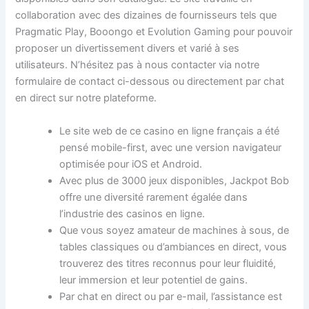
collaboration avec des dizaines de fournisseurs tels que
Pragmatic Play, Booongo et Evolution Gaming pour pouvoir
proposer un divertissement divers et varié à ses
utilisateurs. N’hésitez pas à nous contacter via notre
formulaire de contact ci-dessous ou directement par chat
en direct sur notre plateforme.
Le site web de ce casino en ligne français a été
pensé mobile-first, avec une version navigateur
optimisée pour iOS et Android.
Avec plus de 3000 jeux disponibles, Jackpot Bob
offre une diversité rarement égalée dans
l’industrie des casinos en ligne.
Que vous soyez amateur de machines à sous, de
tables classiques ou d’ambiances en direct, vous
trouverez des titres reconnus pour leur fluidité,
leur immersion et leur potentiel de gains.
Par chat en direct ou par e-mail, l’assistance est