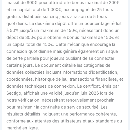
massif de 800€ pour atteindre le bonus maximal de 200€
et un capital total de 1 000€, accompagné de 25 tours
gratuits distribués sur cinq jours à raison de 5 tours
quotidiens. Le deuxième dépôt offre un pourcentage réduit
à 50% jusqu’à un maximum de 150€, nécessitant donc un
dépôt de 300€ pour obtenir le bonus maximal de 150€ et
un capital total de 450€. Cette mécanique encourage la
connexion quotidienne mais génère également un risque
de perte partielle pour joueurs oubliant de se connecter
certains jours. Le document détaille les catégories de
données collectées incluant informations d’identification,
coordonnées, historique de jeu, transactions financières, et
données techniques de connexion. Le certificat, émis par
Sectigo, affichait une validité jusqu’en juin 2026 lors de
notre vérification, nécessitant renouvellement prochain
pour maintenir la continuité de service sécurisé. Les
résultats détaillés indiquent une performance cohérente,
conforme aux attentes des utilisateurs et aux standards du
marché en ligne.