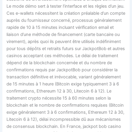
Le mode démo sert à tester l’interface et les règles d’un jeu.
Ces e-wallets nécessitent la création préalable d’un compte
auprès du fournisseur concerné, processus généralement
rapide de 10 à 15 minutes incluant vérification email et
liaison d’une méthode de financement (carte bancaire ou
virement), après quoi ils peuvent être utilisés indéfiniment
pour tous dépôts et retraits futurs sur JackpotBob et autres
casinos acceptant ces méthodes. Le délai de traitement
dépend de la blockchain concernée et du nombre de
confirmations requis par JackpotBob pour considérer la
transaction définitive et irrévocable, variant généralement
de 15 minutes à 1 heure (Bitcoin exige typiquement 3 à 6
confirmations, Ethereum 12 à 30, Litecoin 6 à 12). Le
traitement crypto nécessite 15 à 60 minutes selon la
blockchain et le nombre de confirmations requises (Bitcoin
exige généralement 3 à 6 confirmations, Ethereum 12 à 30,
Litecoin 6 à 12), délai incompressible dû aux mécanismes
de consensus blockchain. En France, jackpot bob casino