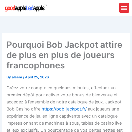
Skip
to
content
Pourquoi Bob Jackpot attire
de plus en plus de joueurs
francophones
By
aleem
/
April 25, 2026
Créez votre compte en quelques minutes, effectuez un
premier dépôt pour activer votre bonus de bienvenue et
accédez à l’ensemble de notre catalogue de jeux. Jackpot
Bob Casino offre
https://bob-jackpot.fr/
aux joueurs une
expérience de jeu en ligne captivante avec un catalogue
impressionnant de machines à sous, tables de casino live
et jeux exclusifs. Un pourcentage de vos pertes nettes est