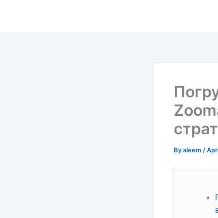
Skip
to
content
Погру
Zooma
страт
By
aleem
/
Apr