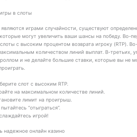
игры в слоты
 являются играми случайности, существуют определе
 которые могут увеличить ваши шансы на победу. Во-пе
слоты с высоким процентом возврата игроку (RTP). Во
максимальным количеством линий выплат. В-третьих, у
роллом и не делайте большие ставки, которые вы не м
проиграть.
берите слот с высоким RTP.
райте на максимальном количестве линий.
тановите лимит на проигрыш.
 пытайтесь “отыграться”.
слаждайтесь игрой!
ь надежное онлайн казино