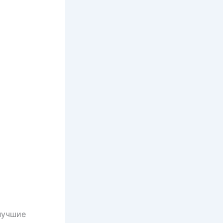
лучшие