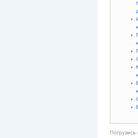
Погрузись 