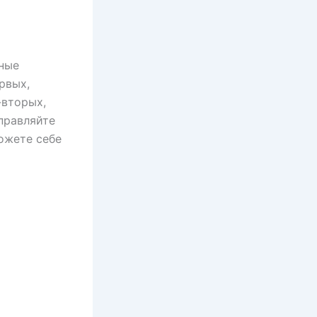
нные
рвых,
-вторых,
правляйте
ожете себе