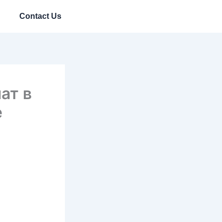
Contact Us
ат в
е