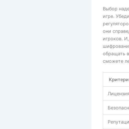
Выбор наде
игре. Убед
регуляторо
они справе
игроков. И
шифровани
обращать в
сможете ле
Критери
Лицензи
Безопасн
Репутац