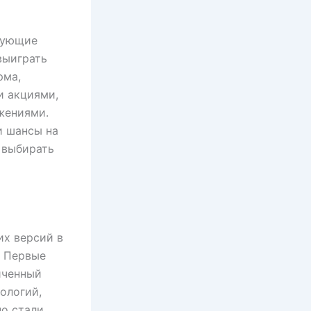
рующие
выиграть
рма,
и акциями,
жениями.
и шансы на
 выбирать
их версий в
. Первые
иченный
ологий,
но стали