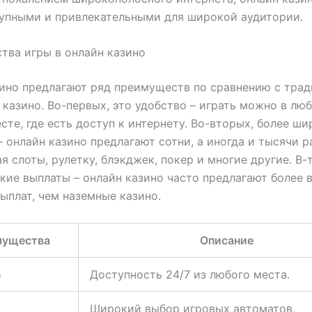
упными и привлекательными для широкой аудитории.
ва игры в онлайн казино
зино предлагают ряд преимуществ по сравнению с тра
казино. Во-первых, это удобство – играть можно в лю
сте, где есть доступ к интернету. Во-вторых, более ш
– онлайн казино предлагают сотни, а иногда и тысячи 
ая слоты, рулетку, блэкджек, покер и многие другие. В-
кие выплаты – онлайн казино часто предлагают более 
ыплат, чем наземные казино.
мущества
Описание
о
Доступность 24/7 из любого места.
Широкий выбор игровых автоматов,