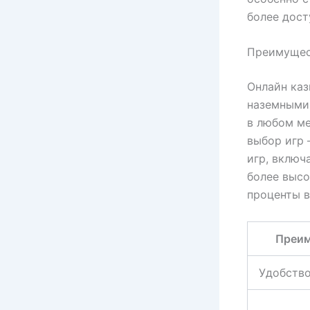
более дост
Преимущест
Онлайн ка
наземными 
в любом ме
выбор игр 
игр, включ
более высо
проценты в
Преи
Удобств