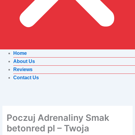
Home
About Us
Reviews
Contact Us
Poczuj Adrenaliny Smak
betonred pl – Twoja