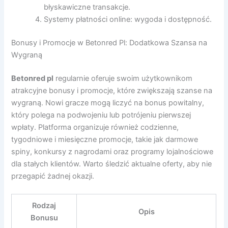
błyskawiczne transakcje.
Systemy płatności online: wygoda i dostępność.
Bonusy i Promocje w Betonred Pl: Dodatkowa Szansa na
Wygraną
Betonred pl
regularnie oferuje swoim użytkownikom
atrakcyjne bonusy i promocje, które zwiększają szanse na
wygraną. Nowi gracze mogą liczyć na bonus powitalny,
który polega na podwojeniu lub potrójeniu pierwszej
wpłaty. Platforma organizuje również codzienne,
tygodniowe i miesięczne promocje, takie jak darmowe
spiny, konkursy z nagrodami oraz programy lojalnościowe
dla stałych klientów. Warto śledzić aktualne oferty, aby nie
przegapić żadnej okazji.
Rodzaj
Opis
Bonusu