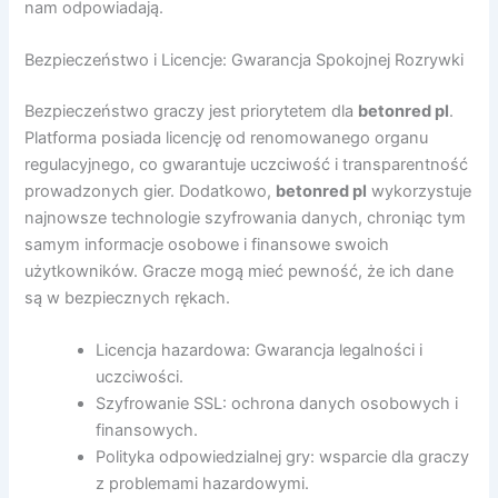
nam odpowiadają.
Bezpieczeństwo i Licencje: Gwarancja Spokojnej Rozrywki
Bezpieczeństwo graczy jest priorytetem dla
betonred pl
.
Platforma posiada licencję od renomowanego organu
regulacyjnego, co gwarantuje uczciwość i transparentność
prowadzonych gier. Dodatkowo,
betonred pl
wykorzystuje
najnowsze technologie szyfrowania danych, chroniąc tym
samym informacje osobowe i finansowe swoich
użytkowników. Gracze mogą mieć pewność, że ich dane
są w bezpiecznych rękach.
Licencja hazardowa: Gwarancja legalności i
uczciwości.
Szyfrowanie SSL: ochrona danych osobowych i
finansowych.
Polityka odpowiedzialnej gry: wsparcie dla graczy
z problemami hazardowymi.