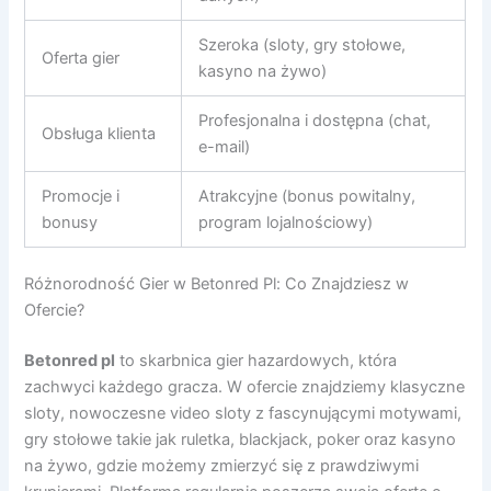
Szeroka (sloty, gry stołowe,
Oferta gier
kasyno na żywo)
Profesjonalna i dostępna (chat,
Obsługa klienta
e-mail)
Promocje i
Atrakcyjne (bonus powitalny,
bonusy
program lojalnościowy)
Różnorodność Gier w Betonred Pl: Co Znajdziesz w
Ofercie?
Betonred pl
to skarbnica gier hazardowych, która
zachwyci każdego gracza. W ofercie znajdziemy klasyczne
sloty, nowoczesne video sloty z fascynującymi motywami,
gry stołowe takie jak ruletka, blackjack, poker oraz kasyno
na żywo, gdzie możemy zmierzyć się z prawdziwymi