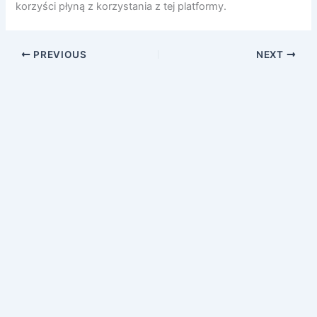
korzyści płyną z korzystania z tej platformy.
PREVIOUS
NEXT