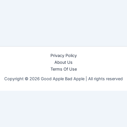
Privacy Policy
About Us
Terms Of Use
Copyright © 2026 Good Apple Bad Apple |
All rights reserved