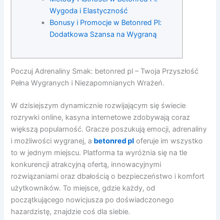
Wygoda i Elastyczność
Bonusy i Promocje w Betonred Pl:
Dodatkowa Szansa na Wygraną
Poczuj Adrenaliny Smak: betonred pl – Twoja Przyszłość
Pełna Wygranych i Niezapomnianych Wrażeń.
W dzisiejszym dynamicznie rozwijającym się świecie
rozrywki online, kasyna internetowe zdobywają coraz
większą popularność. Gracze poszukują emocji, adrenaliny
i możliwości wygranej, a
betonred pl
oferuje im wszystko
to w jednym miejscu. Platforma ta wyróżnia się na tle
konkurencji atrakcyjną ofertą, innowacyjnymi
rozwiązaniami oraz dbałością o bezpieczeństwo i komfort
użytkowników. To miejsce, gdzie każdy, od
początkującego nowicjusza po doświadczonego
hazardzistę, znajdzie coś dla siebie.