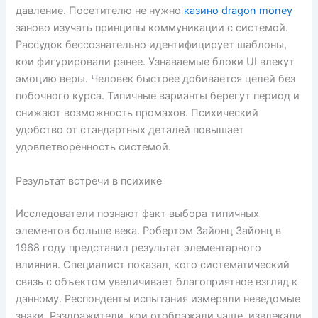
давление. Посетителю не нужно
казино dragon money
заново изучать принципы коммуникации с системой.
Рассудок бессознательно идентифицирует шаблоны,
кои фигурировали ранее. Узнаваемые блоки UI влекут
эмоцию веры. Человек быстрее добивается целей без
побочного курса. Типичные варианты берегут период и
снижают возможность промахов. Психический
удобство от стандартных деталей повышает
удовлетворённость системой.
Результат встречи в психике
Исследователи познают факт выбора типичных
элементов больше века. Робертом Зайонц Зайонц в
1968 году представил результат элементарного
влияния. Специалист показал, кого систематический
связь с объектом увеличивает благоприятное взгляд к
данному. Респонденты испытания измеряли неведомые
знаки. Раздражители, кои отображали чаще, извлекали