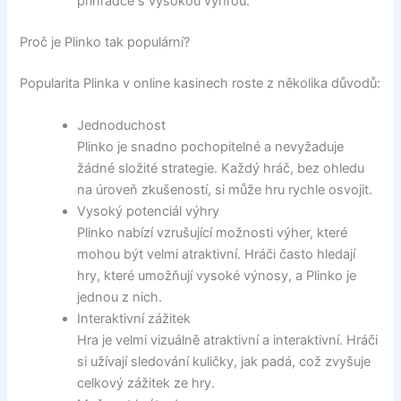
přihrádce s vysokou výhrou.
Proč je Plinko tak populární?
Popularita Plinka v online kasinech roste z několika důvodů:
Jednoduchost
Plinko je snadno pochopitelné a nevyžaduje
žádné složité strategie. Každý hráč, bez ohledu
na úroveň zkušeností, si může hru rychle osvojit.
Vysoký potenciál výhry
Plinko nabízí vzrušující možnosti výher, které
mohou být velmi atraktivní. Hráči často hledají
hry, které umožňují vysoké výnosy, a Plinko je
jednou z nich.
Interaktivní zážitek
Hra je velmi vizuálně atraktivní a interaktivní. Hráči
si užívají sledování kuličky, jak padá, což zvyšuje
celkový zážitek ze hry.