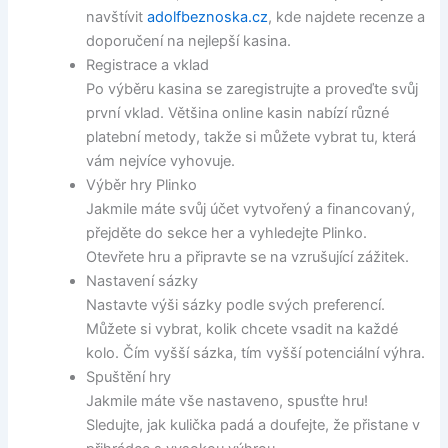
navštívit
adolfbeznoska.cz
, kde najdete recenze a
doporučení na nejlepší kasina.
Registrace a vklad
Po výběru kasina se zaregistrujte a proveďte svůj
první vklad. Většina online kasin nabízí různé
platební metody, takže si můžete vybrat tu, která
vám nejvíce vyhovuje.
Výběr hry Plinko
Jakmile máte svůj účet vytvořený a financovaný,
přejděte do sekce her a vyhledejte Plinko.
Otevřete hru a připravte se na vzrušující zážitek.
Nastavení sázky
Nastavte výši sázky podle svých preferencí.
Můžete si vybrat, kolik chcete vsadit na každé
kolo. Čím vyšší sázka, tím vyšší potenciální výhra.
Spuštění hry
Jakmile máte vše nastaveno, spusťte hru!
Sledujte, jak kulička padá a doufejte, že přistane v