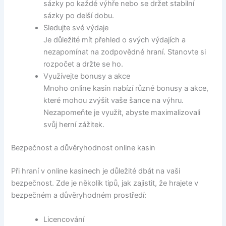
sázky po každé výhře nebo se držet stabilní
sázky po delší dobu.
Sledujte své výdaje
Je důležité mít přehled o svých výdajích a
nezapomínat na zodpovědné hraní. Stanovte si
rozpočet a držte se ho.
Využívejte bonusy a akce
Mnoho online kasin nabízí různé bonusy a akce,
které mohou zvýšit vaše šance na výhru.
Nezapomeňte je využít, abyste maximalizovali
svůj herní zážitek.
Bezpečnost a důvěryhodnost online kasin
Při hraní v online kasinech je důležité dbát na vaši
bezpečnost. Zde je několik tipů, jak zajistit, že hrajete v
bezpečném a důvěryhodném prostředí:
Licencování