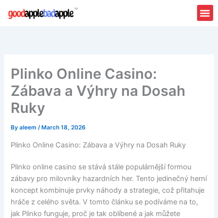
Skip
to
content
Plinko Online Casino:
Zábava a Výhry na Dosah
Ruky
By
aleem
/
March 18, 2026
Plinko Online Casino: Zábava a Výhry na Dosah Ruky
Plinko online casino se stává stále populárnější formou
zábavy pro milovníky hazardních her. Tento jedinečný herní
koncept kombinuje prvky náhody a strategie, což přitahuje
hráče z celého světa. V tomto článku se podíváme na to,
jak Plinko funguje, proč je tak oblíbené a jak můžete