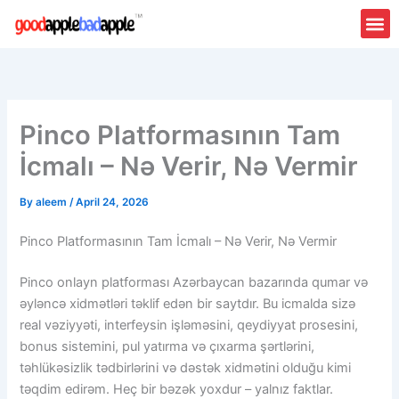
Skip
to
content
Pinco Platformasının Tam
İcmalı – Nə Verir, Nə Vermir
By
aleem
/
April 24, 2026
Pinco Platformasının Tam İcmalı – Nə Verir, Nə Vermir
Pinco onlayn platforması Azərbaycan bazarında qumar və
əyləncə xidmətləri təklif edən bir saytdır. Bu icmalda sizə
real vəziyyəti, interfeysin işləməsini, qeydiyyat prosesini,
bonus sistemini, pul yatırma və çıxarma şərtlərini,
təhlükəsizlik tədbirlərini və dəstək xidmətini olduğu kimi
təqdim edirəm. Heç bir bəzək yoxdur – yalnız faktlar.