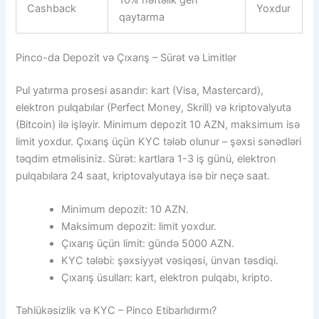
Cashback
Yoxdur
qaytarma
Pinco-da Depozit və Çıxarış – Sürət və Limitlər
Pul yatırma prosesi asandır: kart (Visa, Mastercard),
elektron pulqabılar (Perfect Money, Skrill) və kriptovalyuta
(Bitcoin) ilə işləyir. Minimum depozit 10 AZN, maksimum isə
limit yoxdur. Çıxarış üçün KYC tələb olunur – şəxsi sənədləri
təqdim etməlisiniz. Sürət: kartlara 1-3 iş günü, elektron
pulqabılara 24 saat, kriptovalyutaya isə bir neçə saat.
Minimum depozit: 10 AZN.
Maksimum depozit: limit yoxdur.
Çıxarış üçün limit: gündə 5000 AZN.
KYC tələbi: şəxsiyyət vəsiqəsi, ünvan təsdiqi.
Çıxarış üsulları: kart, elektron pulqabı, kripto.
Təhlükəsizlik və KYC – Pinco Etibarlıdırmı?