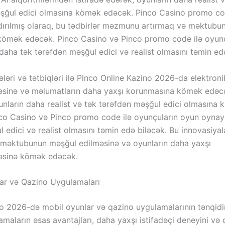
şğul edici olmasına kömək edəcək. Pinco Casino promo co
ırılmış olaraq, bu tədbirlər məzmunu artırmaq və məktubu
kömək edəcək. Pinco Casino və Pinco promo code ilə oyun
daha tək tərəfdən məşğul edici və realist olmasını təmin ed
ləri və tətbiqləri ilə Pinco Online Kazino 2026-da elektroni
sinə və məlumatların daha yaxşı korunmasına kömək edəc
unların daha realist və tək tərəfdən məşğul edici olmasına
co Casino və Pinco promo code ilə oyunçuların oyun oynayı
 edici və realist olmasını təmin edə biləcək. Bu innovasiyal
məktubunun məşğul edilməsinə və oyunların daha yaxşı
əsinə kömək edəcək.
ar və Qazino Uygulamaları
o 2026-də mobil oyunlar və qazino uygulamalarının tənqidin
maların əsas avantajları, daha yaxşı istifadəçi deneyini və