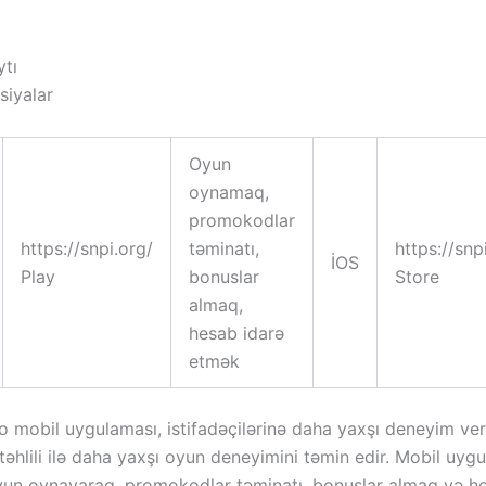
tı
siyalar
Oyun
oynamaq,
promokodlar
https://snpi.org/
təminatı,
https://snp
İOS
Play
bonuslar
Store
almaq,
hesab idarə
etmək
 mobil uygulaması, istifadəçilərinə daha yaxşı deneyim veri
 təhlili ilə daha yaxşı oyun deneyimini təmin edir. Mobil uyg
un oynayaraq, promokodlar təminatı, bonuslar almaq və he