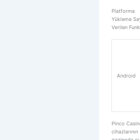
Platforma
Yükləmə Say
Verilən Funk
Android
Pinco Casino
cihazlarının
qazinoda oy