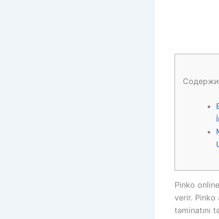
Содержи
Pinko online
verir. Pink
təminatını t