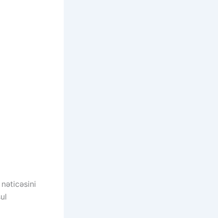
nəticəsini
ul