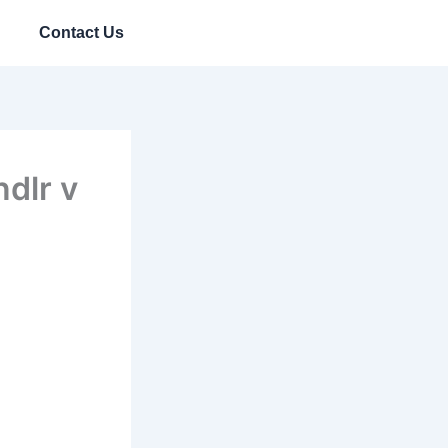
Contact Us
dlr v