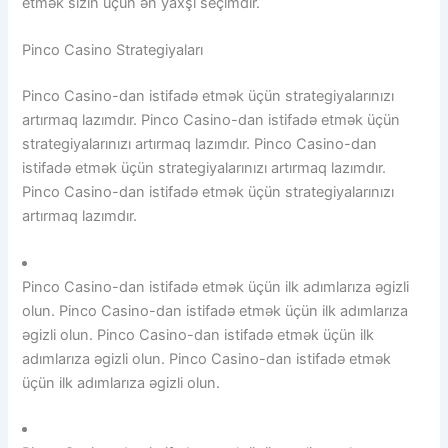
etmək sizin üçün ən yaxşı seçimdir.
Pinco Casino Strategiyaları
Pinco Casino-dan istifadə etmək üçün strategiyalarınızı
artırmaq lazımdır. Pinco Casino-dan istifadə etmək üçün
strategiyalarınızı artırmaq lazımdır. Pinco Casino-dan
istifadə etmək üçün strategiyalarınızı artırmaq lazımdır.
Pinco Casino-dan istifadə etmək üçün strategiyalarınızı
artırmaq lazımdır.
Pinco Casino-dan istifadə etmək üçün ilk adımlarıza əgizli
olun. Pinco Casino-dan istifadə etmək üçün ilk adımlarıza
əgizli olun. Pinco Casino-dan istifadə etmək üçün ilk
adımlarıza əgizli olun. Pinco Casino-dan istifadə etmək
üçün ilk adımlarıza əgizli olun.