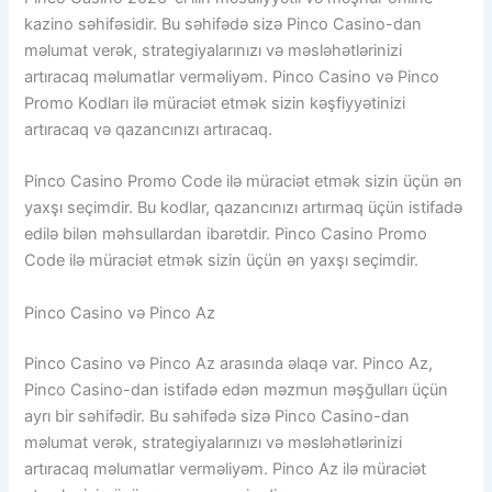
kazino səhifəsidir. Bu səhifədə sizə Pinco Casino-dan
məlumat verək, strategiyalarınızı və məsləhətlərinizi
artıracaq məlumatlar verməliyəm. Pinco Casino və Pinco
Promo Kodları ilə müraciət etmək sizin kəşfiyyətinizi
artıracaq və qazancınızı artıracaq.
Pinco Casino Promo Code ilə müraciət etmək sizin üçün ən
yaxşı seçimdir. Bu kodlar, qazancınızı artırmaq üçün istifadə
edilə bilən məhsullardan ibarətdir. Pinco Casino Promo
Code ilə müraciət etmək sizin üçün ən yaxşı seçimdir.
Pinco Casino və Pinco Az
Pinco Casino və Pinco Az arasında əlaqə var. Pinco Az,
Pinco Casino-dan istifadə edən məzmun məşğulları üçün
ayrı bir səhifədir. Bu səhifədə sizə Pinco Casino-dan
məlumat verək, strategiyalarınızı və məsləhətlərinizi
artıracaq məlumatlar verməliyəm. Pinco Az ilə müraciət