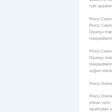
rubl qazanm
Pinco Casin
Pinco Casin
Oyunçu məqs
məqsədlərin
Pinco Casin
Oyunçu məqs
məqsədlərin
uyğun olaraq
Pinco Onlin
Pinco Onlin
imkan verir
tərəfindən 