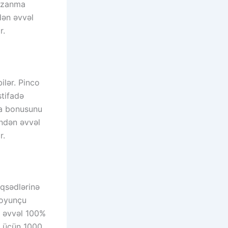
qazanma
dən əvvəl
r.
lər. Pinco
tifadə
ma bonusunu
ndən əvvəl
r.
əqsədlərinə
ə oyunçu
 əvvəl 100%
q üçün 1000