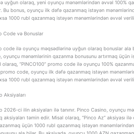
nə uyğun olaraq, yeni oyunçu mənəmlərindən əvvəl 100% 
r. Bu bonus, oyunçu ilk dəfə qazanmaq istəyən mənəmlərin
sa 1000 rubl qazanmaq istəyən mənəmlərindən əvvəl verili
o Code və Bonuslar
 code ilə oyunçu məqsədlərinə uyğun olaraq bonuslar ala bi
 oyunçu mənəmlərinin qazanma bonusunu artırmaq üçün is
al olaraq, “PINCO100” promo code ilə oyunçu 100% qazan
Bu promo code, oyunçu ilk dəfə qazanmaq istəyən mənəmləri
sa 1000 rubl qazanmaq istəyən mənəmlərindən əvvəl verili
o Aksiyaları
 2026-ci ilin aksiyaları ilə tanınır. Pinco Casino, oyunçu m
 aksiyaları təmin edir. Misal olaraq, “Pinco Az” aksiyası il
azanmaq üçün 1000 rubl qazanmaq istəyən mənəmlərindən
nusunu ala bilər. Bu aksiyada, oyunçu 1000 AZN qazanma