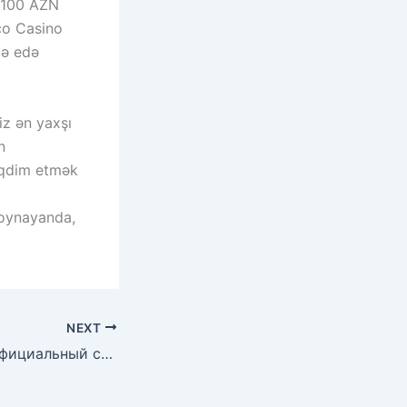
, 100 AZN
co Casino
də edə
iz ən yaxşı
n
əqdim etmək
 oynayanda,
NEXT
Pinco Казино – Официальный сайт Пинко вход на зеркало.2538