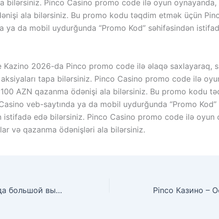
ala bilərsiniz. Pinco Casino promo code ilə oyun oynayanda
nişi ala bilərsiniz. Bu promo kodu təqdim etmək üçün Pin
a ya da mobil uydurğunda “Promo Kod” səhifəsindən istifa
e Kazino 2026-da Pinco promo code ilə əlaqə saxlayaraq, s
aksiyaları tapa bilərsiniz. Pinco Casino promo code ilə oyu
100 AZN qazanma ödənişi ala bilərsiniz. Bu promo kodu t
Casino veb-saytında ya da mobil uydurğunda “Promo Kod”
n istifadə edə bilərsiniz. Pinco Casino promo code ilə oyun
ar və qazanma ödənişləri ala bilərsiniz.
онлайн 2026 года большой выбор слотов и бонусов.4089 (2)