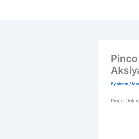
Skip
to
content
Pinco
Aksiy
By
aleem
/
Mar
Pinco Onlin