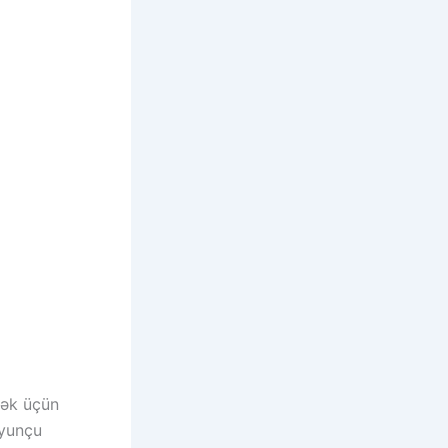
mək üçün
yunçu