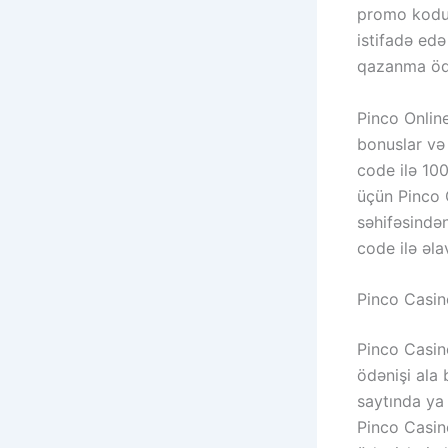
promo kodu 
istifadə ed
qazanma ödə
Pinco Onlin
bonuslar və
code ilə 10
üçün Pinco 
səhifəsində
code ilə əla
Pinco Casi
Pinco Casi
ödənişi ala
saytında ya
Pinco Casin