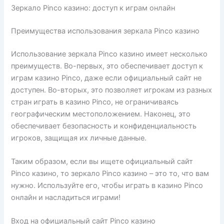
Зеркало Pinco казино: доступ к играм онлайн
Преимущества использования зеркала Pinco казино
Использование зеркала Pinco казино имеет несколько
преимуществ. Во-первых, это обеспечивает доступ к
играм казино Pinco, даже если официальный сайт не
доступен. Во-вторых, это позволяет игрокам из разных
стран играть в казино Pinco, не ограничиваясь
географическим местоположением. Наконец, это
обеспечивает безопасность и конфиденциальность
игроков, защищая их личные данные.
Таким образом, если вы ищете официальный сайт
Pinco казино, то зеркало Pinco казино – это то, что вам
нужно. Используйте его, чтобы играть в казино Pinco
онлайн и насладиться играми!
Вход на официальный сайт Pinco казино