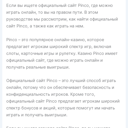
Если вы ищете официальный сайт Pinco, где можно
играть онлайн, то вы на правом пути. В этом
руководстве мы рассмотрим, как найти официальный
сайт Pinco, а также как играть на нем.
Pinco – это популярное онлайн-казино, которое
предлагает игрокам широкий спектр игр, включая
слоты, карточные игры и рулетку. Казино Pinco имеет
официальный сайт, где можно играть онлайн и
получать реальные выигрыши.
Официальный сайт Pinco – это лучший способ играть
онлайн, потому что он обеспечивает безопасность и
конфиденциальность игроков. Кроме того,
официальный сайт Pinco предлагает игрокам широкий
спектр бонусов и акций, которые помогут им начать
играть и получать выигрыши.