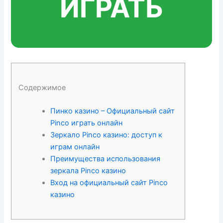
ИГРАТЬ
Содержимое
Пинко казино – Официальный сайт
Pinco играть онлайн
Зеркало Pinco казино: доступ к
играм онлайн
Преимущества использования
зеркала Pinco казино
Вход на официальный сайт Pinco
казино