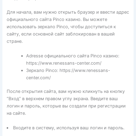
Для начала, вам нужно открыть браузер и ввести адрес
официального сайта Pinco казино. Вы можете
использовать зеркало Pinco, чтобы доступиться к
сайту, если основной сайт заблокирован в вашей
стране.
Adresse официального сайта Pinco казино:
https://www.renessans-center.com/
Зеркало Pinco: https://www.renessans-
center.com/
После открытия сайта, вам нужно кликнуть на кнопку
“Вход” в верхнем правом углу экрана. Введите ваш
логин и пароль, которые вы создали при регистрации
на сайте.
Входите в систему, используя ваш логин и пароль.