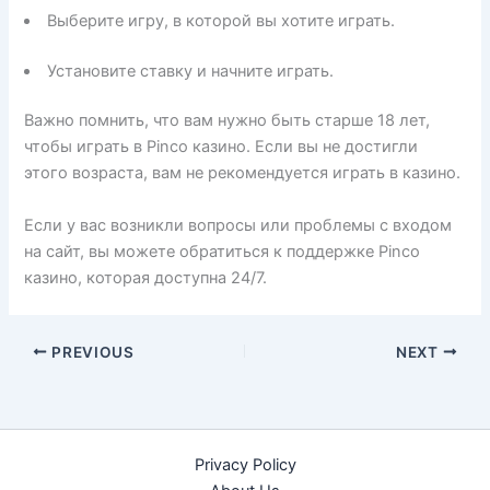
Выберите игру, в которой вы хотите играть.
Установите ставку и начните играть.
Важно помнить, что вам нужно быть старше 18 лет,
чтобы играть в Pinco казино. Если вы не достигли
этого возраста, вам не рекомендуется играть в казино.
Если у вас возникли вопросы или проблемы с входом
на сайт, вы можете обратиться к поддержке Pinco
казино, которая доступна 24/7.
PREVIOUS
NEXT
Privacy Policy