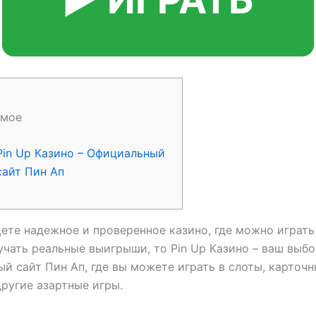
мое
Pin Up Казино – Официальный
сайт Пин Ап
ете надежное и проверенное казино, где можно играт
учать реальные выигрыши, то Pin Up Казино – ваш выбо
й сайт Пин Ап, где вы можете играть в слоты, карточн
другие азартные игры.