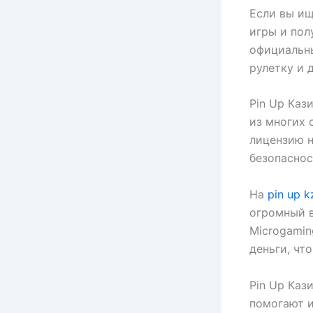
Если вы ищ
игры и пол
официальны
рулетку и 
Pin Up Каз
из многих 
лицензию н
безопаснос
На
pin up k
огромный в
Microgamin
деньги, чт
Pin Up Каз
помогают и