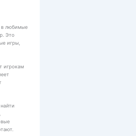
ь в любимые
р. Это
ые игры,
т игрокам
меет
т
 найти
,
овые
отают.