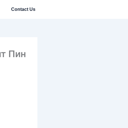
Contact Us
йт Пин