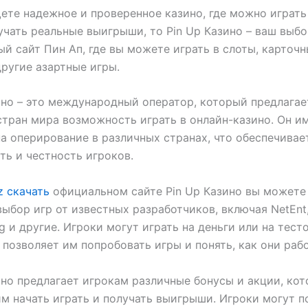
ете надежное и проверенное казино, где можно играт
учать реальные выигрыши, то Pin Up Казино – ваш выбо
й сайт Пин Ап, где вы можете играть в слоты, карточн
другие азартные игры.
ино – это международный оператор, который предлагае
стран мира возможность играть в онлайн-казино. Он и
а оперирование в различных странах, что обеспечивае
ть и честность игроков.
z скачать
официальном сайте Pin Up Казино вы можете
ыбор игр от известных разработчиков, включая NetEnt
g и другие. Игроки могут играть на деньги или на тест
о позволяет им попробовать игры и понять, как они раб
ино предлагает игрокам различные бонусы и акции, ко
м начать играть и получать выигрыши. Игроки могут п