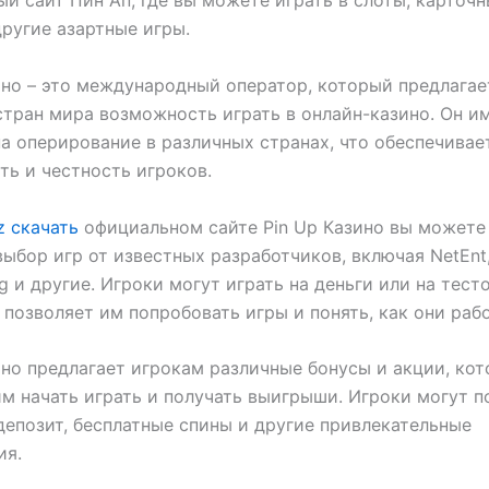
й сайт Пин Ап, где вы можете играть в слоты, карточн
другие азартные игры.
ино – это международный оператор, который предлагае
стран мира возможность играть в онлайн-казино. Он и
а оперирование в различных странах, что обеспечивае
ть и честность игроков.
z скачать
официальном сайте Pin Up Казино вы можете
ыбор игр от известных разработчиков, включая NetEnt
g и другие. Игроки могут играть на деньги или на тест
о позволяет им попробовать игры и понять, как они раб
ино предлагает игрокам различные бонусы и акции, ко
м начать играть и получать выигрыши. Игроки могут п
депозит, бесплатные спины и другие привлекательные
ия.