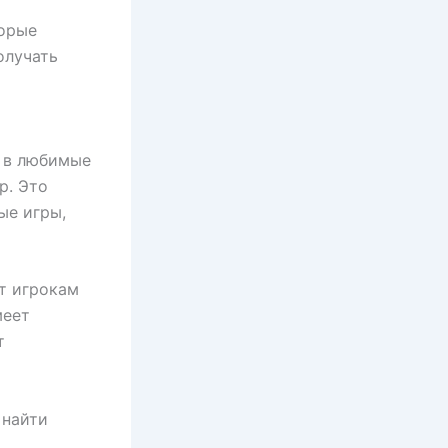
торые
олучать
ь в любимые
р. Это
ые игры,
т игрокам
меет
т
 найти
,