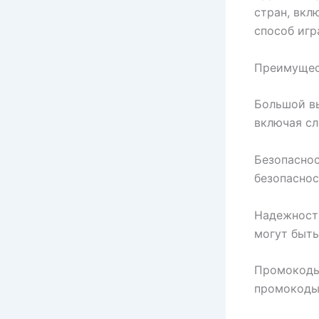
стран, вкл
способ игр
Преимущест
Большой вы
включая сл
Безопаснос
безопаснос
Надежность
могут быть
Промокоды 
промокоды 