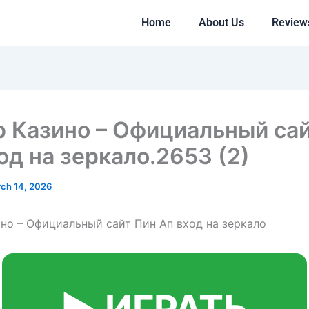
Home
About Us
Review
p Казино – Официальный са
од на зеркало.2653 (2)
ch 14, 2026
ино – Официальный сайт Пин Ап вход на зеркало
▶️ ИГРАТЬ