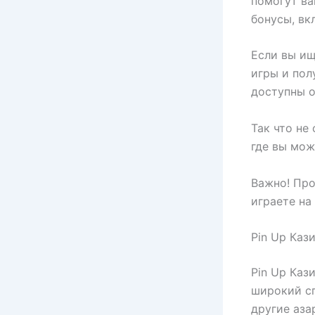
помогут ва
бонусы, вк
Если вы ищ
игры и пол
доступны о
Так что не
где вы мож
Важно! Про
играете на
Pin Up Каз
Pin Up Каз
широкий сп
другие аза