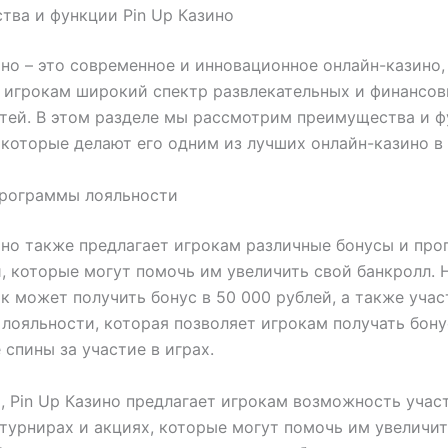
ва и функции Pin Up Казино
ино – это современное и инновационное онлайн-казино,
 игрокам широкий спектр развлекательных и финансо
ей. В этом разделе мы рассмотрим преимущества и ф
 которые делают его одним из лучших онлайн-казино в
программы лояльности
ино также предлагает игрокам различные бонусы и пр
, которые могут помочь им увеличить свой банкролл. 
к может получить бонус в 50 000 рублей, а также учас
лояльности, которая позволяет игрокам получать бону
 спины за участие в играх.
, Pin Up Казино предлагает игрокам возможность учас
турнирах и акциях, которые могут помочь им увеличит