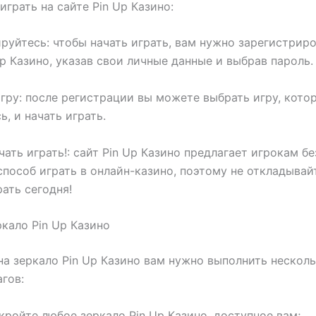
играть на сайте Pin Up Казино:
руйтесь: чтобы начать играть, вам нужно зарегистриро
Up Казино, указав свои личные данные и выбрав пароль.
гру: после регистрации вы можете выбрать игру, кото
ь, и начать играть.
чать играть!: сайт Pin Up Казино предлагает игрокам б
пособ играть в онлайн-казино, поэтому не откладывай
рать сегодня!
ркало Pin Up Казино
на зеркало Pin Up Казино вам нужно выполнить нескол
гов:
кройте любое зеркало Pin Up Казино, доступное вам;