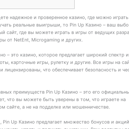
ете надежное и проверенное казино, где можно играт
учать реальные выигрыши, то Pin Up Казино – ваш выбо
й сайт, где вы можете играть в игры от ведущих разр
ры от NetEnt, Microgaming и других.
ино – это казино, которое предлагает широкий спектр и
оты, карточные игры, рулетку и другие. Все игры на са
и лицензированы, что обеспечивает безопасность и че
авных преимуществ Pin Up Казино – это его официальны
ет, что вы можете быть уверены в том, что играете на
м сайте, а не на подделке или мошенничестве.
, Pin Up Казино предлагает множество бонусов и акций