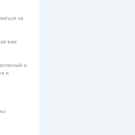
ваться на
рая вам
езопасный и
те и
ько