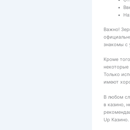
Вв
На
Важно! Зер
официально
знакомы с 
Кроме того
некоторые 
Только исп
имеют хор
В любом сл
в казино, 
рекомендац
Up Казино.