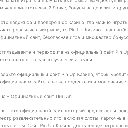
м начать играть и получать выигрыши. Вам доступны р
лючая приветственный бонус, бонусы за депозит и друг
ете надежное и проверенное казино, где можно играт
учать реальные выигрыши, то Pin Up Казино – ваш выбо
фициальный сайт, безопасная игра и множество бонусо
 откладывайте и переходите на официальный сайт Pin U
ете начать играть и получать выигрыши.
верьте официальный сайт Pin Up Казино, чтобы убедить
 официальном сайте, а не на подделке или мошенничест
ино – Официальный сайт Пин Ап
ино – это официальный сайт, который предлагает игрок
ектр развлекательных игр, включая слоты, карточные 
ртные игры. Сайт Pin Up Казино доступен для игроков 