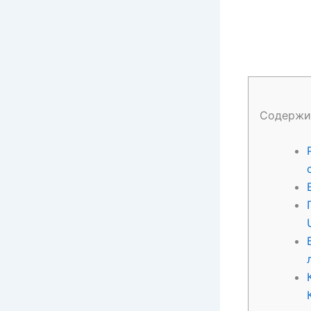
Содержи