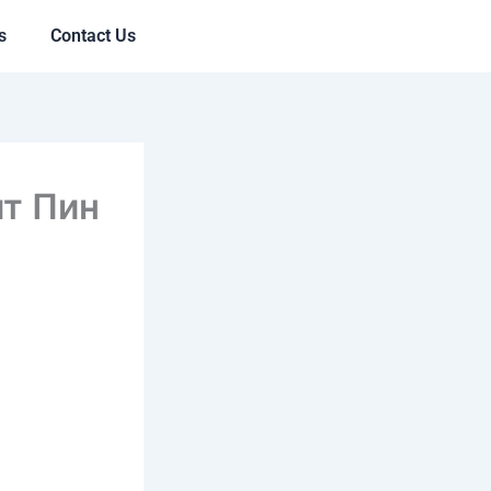
s
Contact Us
йт Пин