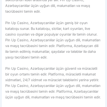
sektorunun lideri arasında yer alır. Pin Up Casino,
Azərbaycanlılar üçün uyğun dili, məlumatları və məşq
təcrübəsini təmin edir.
Pin Up Casino, Azərbaycanlılar üçün geniş bir oyun
kataloqu sunar. Bu kataloqu, slotlar, kart oyunları, live
casino oyunları və digər populyar oyunlar ilə təmin olunur.
Pin Up Casino, Azərbaycanlılar üçün uyğun dili, məlumatları
və məşq təcrübəsini təmin edir. Platforma, Azərbaycan dili
ilə təmin edilmiş məlumatlar, qaydalar və tələblər ilə daha
yaxşı təcrübəni təmin edir.
Pin Up Casino, Azərbaycanlılar üçün güvenli və müraciətli
bir oyun ortamı təmin edir. Platforma, müraciətli məlumat
xidmətləri, 24/7 xidmət və müraciət tələblərini yerinə yetirir.
Pin Up Casino, Azərbaycanlılar üçün uyğun dili, məlumatları
və məşq təcrübəsini təmin edir. Platforma, Azərbaycanlılar
üçün uyğun dili, məlumatları və məşq təcrübəsini təmin edir.