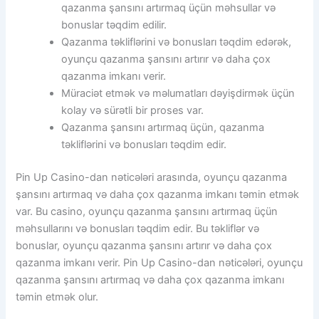
qazanma şansını artırmaq üçün məhsullar və
bonuslar təqdim edilir.
Qazanma təkliflərini və bonusları təqdim edərək,
oyunçu qazanma şansını artırır və daha çox
qazanma imkanı verir.
Müraciət etmək və məlumatları dəyişdirmək üçün
kolay və sürətli bir proses var.
Qazanma şansını artırmaq üçün, qazanma
təkliflərini və bonusları təqdim edir.
Pin Up Casino-dan nəticələri arasında, oyunçu qazanma
şansını artırmaq və daha çox qazanma imkanı təmin etmək
var. Bu casino, oyunçu qazanma şansını artırmaq üçün
məhsullarını və bonusları təqdim edir. Bu təkliflər və
bonuslar, oyunçu qazanma şansını artırır və daha çox
qazanma imkanı verir. Pin Up Casino-dan nəticələri, oyunçu
qazanma şansını artırmaq və daha çox qazanma imkanı
təmin etmək olur.