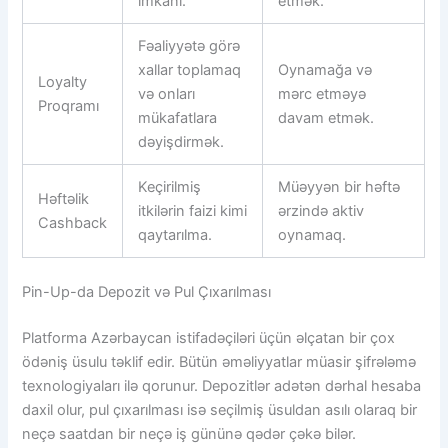
imkanı.
etmək.
Fəaliyyətə görə
xallar toplamaq
Oynamağa və
Loyalty
və onları
mərc etməyə
Proqramı
mükafatlara
davam etmək.
dəyişdirmək.
Keçirilmiş
Müəyyən bir həftə
Həftəlik
itkilərin faizi kimi
ərzində aktiv
Cashback
qaytarılma.
oynamaq.
Pin-Up-da Depozit və Pul Çıxarılması
Platforma Azərbaycan istifadəçiləri üçün əlçatan bir çox
ödəniş üsulu təklif edir. Bütün əməliyyatlar müasir şifrələmə
texnologiyaları ilə qorunur. Depozitlər adətən dərhal hesaba
daxil olur, pul çıxarılması isə seçilmiş üsuldan asılı olaraq bir
neçə saatdan bir neçə iş gününə qədər çəkə bilər.