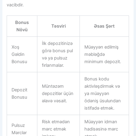
vacibdir.
Bonus
Təsviri
Əsas Şərt
Növü
İlk depozitinizə
Xoş
Müəyyən edilmiş
görə bonus pul
Gəldin
məbləğdə
və ya pulsuz
Bonusu
minimum depozit.
fırlanmalar.
Bonus kodu
Müntəzəm
aktivləşdirmək və
Depozit
depozitlər üçün
ya müəyyən
Bonusu
əlavə vəsait.
ödəniş üsulundan
istifadə etmək.
Risk etmədən
Müəyyən idman
Pulsuz
mərc etmək
hadisəsinə mərc
Mərclər