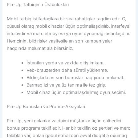
Pin-Up Tətbiqinin Üstünlükləri
Mobil tətbiq istifadəçilərə bir sıra rahatlıqlar təqdim edir. O,
xüsusi olaraq mobil cihazlar üçün optimallaşdırılıb, interfeysi
intuitivdir və mərc etməyi və ya oyun oynamağı asanlaşdırır.
Həmçinin, bildirişlər vasitəsilə ən son kampaniyalar
haqqında məlumat ala bilərsiniz.
İstənilən yerdə və vaxtda giriş imkanı.
Veb-brauzerdən daha sürətli yüklənmə.
Bildirişlərlə ən son bonuslar haqqında məlumat.
Barmaq izi və ya üz tanıma ilə tez giriş.
Mobil cihaz üçün optimallaşdırılmış oyun seçimi.
Pin-Up Bonusları və Promo-Aksiyaları
Pin-Up, yeni gələnlər və daimi müştərilər üçün cəlbedici
bonus proqramı təklif edir. Hər bir təklifin öz şərtləri və mərc
tələbləri var, onları qəbul etməzdən əvvəl diqqətlə oxumaq