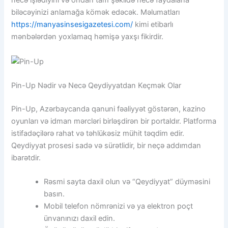
necə işlədiyini və ondan tam şəkildə necə faydalana
biləcəyinizi anlamağa kömək edəcək. Məlumatları
https://manyasinsesigazetesi.com/
kimi etibarlı
mənbələrdən yoxlamaq həmişə yaxşı fikirdir.
Pin-Up Nədir və Necə Qeydiyyatdan Keçmək Olar
Pin-Up, Azərbaycanda qanuni fəaliyyət göstərən, kazino
oyunları və idman mərcləri birləşdirən bir portaldır. Platforma
istifadəçilərə rahat və təhlükəsiz mühit təqdim edir.
Qeydiyyat prosesi sadə və sürətlidir, bir neçə addımdan
ibarətdir.
Rəsmi sayta daxil olun və “Qeydiyyat” düyməsini
basın.
Mobil telefon nömrənizi və ya elektron poçt
ünvanınızı daxil edin.