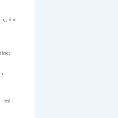
n, joten
ääset
ma
illesi.