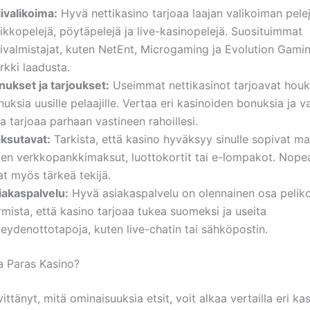
ivalikoima:
Hyvä nettikasino tarjoaa laajan valikoiman pele
ikkopelejä, pöytäpelejä ja live-kasinopelejä. Suosituimmat
livalmistajat, kuten NetEnt, Microgaming ja Evolution Gamin
rkki laadusta.
nukset ja tarjoukset:
Useimmat nettikasinot tarjoavat houk
uksia uusille pelaajille. Vertaa eri kasinoiden bonuksia ja va
a tarjoaa parhaan vastineen rahoillesi.
ksutavat:
Tarkista, että kasino hyväksyy sinulle sopivat m
ten verkkopankkimaksut, luottokortit tai e-lompakot. Nope
t myös tärkeä tekijä.
iakaspalvelu:
Hyvä asiakaspalvelu on olennainen osa pelik
mista, että kasino tarjoaa tukea suomeksi ja useita
eydenottotapoja, kuten live-chatin tai sähköpostin.
ta Paras Kasino?
vittänyt, mitä ominaisuuksia etsit, voit alkaa vertailla eri kas