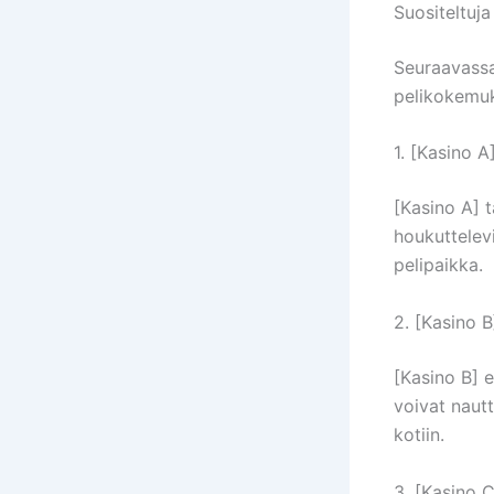
Suositeltuja
Seuraavassa
pelikokemuks
1. [Kasino A
[Kasino A] t
houkuttelevi
pelipaikka.
2. [Kasino B
[Kasino B] 
voivat naut
kotiin.
3. [Kasino C