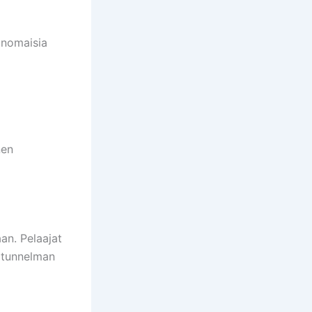
inomaisia
nen
an. Pelaajat
notunnelman