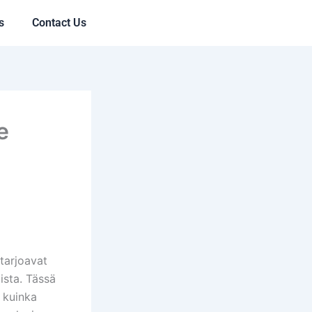
s
Contact Us
e
tarjoavat
ista. Tässä
 kuinka