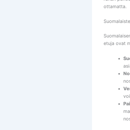
ottamatta.
Suomalaiste
Suomalaisena
etuja ovat 
Su
as
No
nos
Ve
vo
Pa
mak
nos