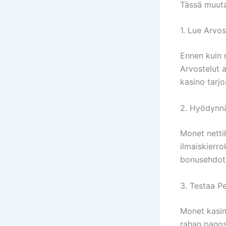
Tässä muuta
1. Lue Arvos
Ennen kuin r
Arvostelut a
kasino tarjo
2. Hyödynn
Monet nettik
ilmaiskierro
bonusehdot h
3. Testaa Pe
Monet kasin
rahan panos