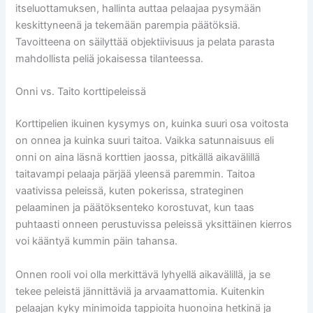
itseluottamuksen, hallinta auttaa pelaajaa pysymään
keskittyneenä ja tekemään parempia päätöksiä.
Tavoitteena on säilyttää objektiivisuus ja pelata parasta
mahdollista peliä jokaisessa tilanteessa.
Onni vs. Taito korttipeleissä
Korttipelien ikuinen kysymys on, kuinka suuri osa voitosta
on onnea ja kuinka suuri taitoa. Vaikka satunnaisuus eli
onni on aina läsnä korttien jaossa, pitkällä aikavälillä
taitavampi pelaaja pärjää yleensä paremmin. Taitoa
vaativissa peleissä, kuten pokerissa, strateginen
pelaaminen ja päätöksenteko korostuvat, kun taas
puhtaasti onneen perustuvissa peleissä yksittäinen kierros
voi kääntyä kummin päin tahansa.
Onnen rooli voi olla merkittävä lyhyellä aikavälillä, ja se
tekee peleistä jännittäviä ja arvaamattomia. Kuitenkin
pelaajan kyky minimoida tappioita huonoina hetkinä ja