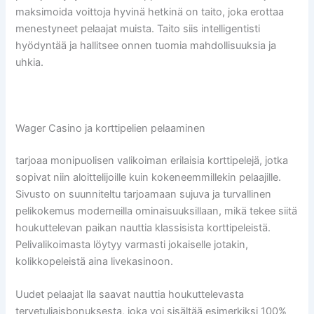
maksimoida voittoja hyvinä hetkinä on taito, joka erottaa
menestyneet pelaajat muista. Taito siis intelligentisti
hyödyntää ja hallitsee onnen tuomia mahdollisuuksia ja
uhkia.
Wager Casino ja korttipelien pelaaminen
tarjoaa monipuolisen valikoiman erilaisia korttipelejä, jotka
sopivat niin aloittelijoille kuin kokeneemmillekin pelaajille.
Sivusto on suunniteltu tarjoamaan sujuva ja turvallinen
pelikokemus moderneilla ominaisuuksillaan, mikä tekee siitä
houkuttelevan paikan nauttia klassisista korttipeleistä.
Pelivalikoimasta löytyy varmasti jokaiselle jotakin,
kolikkopeleistä aina livekasinoon.
Uudet pelaajat lla saavat nauttia houkuttelevasta
tervetuliaisbonuksesta, joka voi sisältää esimerkiksi 100%