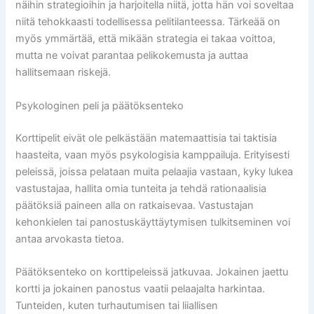
näihin strategioihin ja harjoitella niitä, jotta hän voi soveltaa
niitä tehokkaasti todellisessa pelitilanteessa. Tärkeää on
myös ymmärtää, että mikään strategia ei takaa voittoa,
mutta ne voivat parantaa pelikokemusta ja auttaa
hallitsemaan riskejä.
Psykologinen peli ja päätöksenteko
Korttipelit eivät ole pelkästään matemaattisia tai taktisia
haasteita, vaan myös psykologisia kamppailuja. Erityisesti
peleissä, joissa pelataan muita pelaajia vastaan, kyky lukea
vastustajaa, hallita omia tunteita ja tehdä rationaalisia
päätöksiä paineen alla on ratkaisevaa. Vastustajan
kehonkielen tai panostuskäyttäytymisen tulkitseminen voi
antaa arvokasta tietoa.
Päätöksenteko on korttipeleissä jatkuvaa. Jokainen jaettu
kortti ja jokainen panostus vaatii pelaajalta harkintaa.
Tunteiden, kuten turhautumisen tai liiallisen