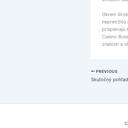
Okrem širok
nepretržitú
prispievajú
Casino Boss
znalosti a 
PREVIOUS
C