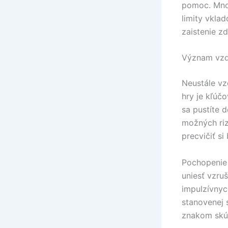
pomoc. Mnoh
limity vklad
zaistenie z
Význam vzde
Neustále vz
hry je kľúč
sa pustíte 
možných riz
precvičiť si
Pochopenie 
uniesť vzru
impulzívnyc
stanovenej s
znakom skú