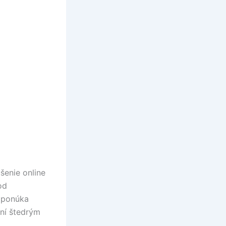
šenie online
od
 ponúka
aní štedrým