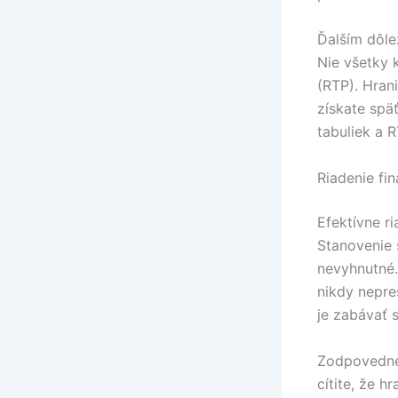
Ďalším dôle
Nie všetky 
(RTP). Hran
získate spä
tabuliek a 
Riadenie fi
Efektívne r
Stanovenie 
nevyhnutné.
nikdy nepres
je zabávať s
Zodpovedné 
cítite, že h