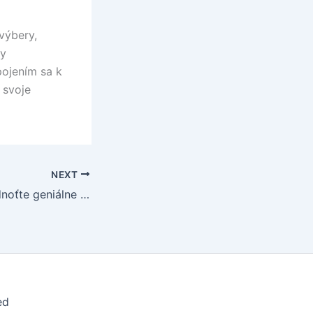
výbery,
ty
pojením sa k
 svoje
NEXT
Väčšie výhry: Hodnoťte geniálne kasínové ponuky s CasperBets
ed