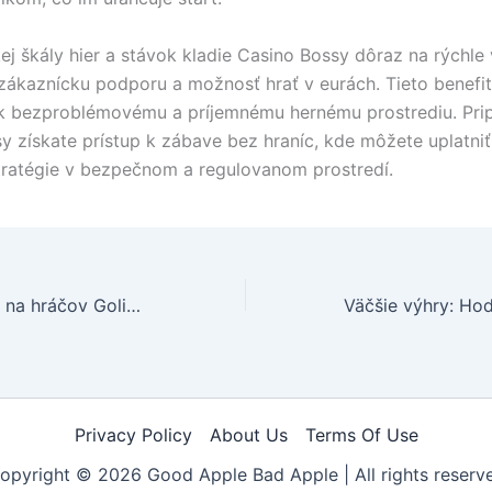
ej škály hier a stávok kladie Casino Bossy dôraz na rýchle 
 zákaznícku podporu a možnosť hrať v eurách. Tieto benefi
 k bezproblémovému a príjemnému hernému prostrediu. Pri
y získate prístup k zábave bez hraníc, kde môžete uplatniť
stratégie v bezpečnom a regulovanom prostredí.
Skutočný pohľad na hráčov Golisimo: Zisková recenzia
Privacy Policy
About Us
Terms Of Use
opyright © 2026 Good Apple Bad Apple |
All rights reserv