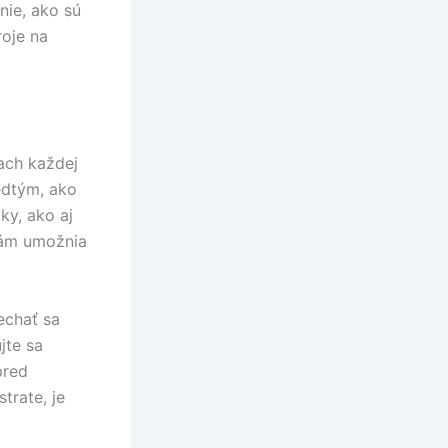
nie, ako sú
roje na
ach každej
edtým, ako
ky, ako aj
vám umožnia
echať sa
jte sa
pred
trate, je