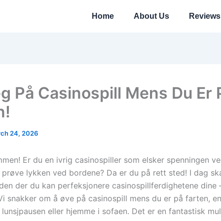
Home
About Us
Reviews
g På Casinospill Mens Du Er 
n!
ch 24, 2026
ammen! Er du en ivrig casinospiller som elsker spenningen v
r prøve lykken ved bordene? Da er du på rett sted! I dag sk
rden der du kan perfeksjonere casinospillferdighetene dine 
Vi snakker om å øve på casinospill mens du er på farten, en
 lunsjpausen eller hjemme i sofaen. Det er en fantastisk muli