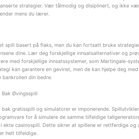
anserte strategier. Vær tålmodig og disiplinert, og ikke væ
ender mens du lærer.
et spill basert på flaks, men du kan fortsatt bruke strategie
nsene dine. Lær deg forskjellige innsatsalternativer og prø
ere med forskjellige innsatssystemer, som Martingale-sys
rategi kan garantere en gevinst, men de kan hjelpe deg med
e bankrollen din bedre.
 Bak Øvingsspill
bak gratisspill og simulatorer er imponerende. Spillutvikle
ogramvare for å simulere de samme tilfeldige tallgenerato
 ekte casinospill. Dette sikrer at spillene er rettferdige og 
r helt tilfeldige.