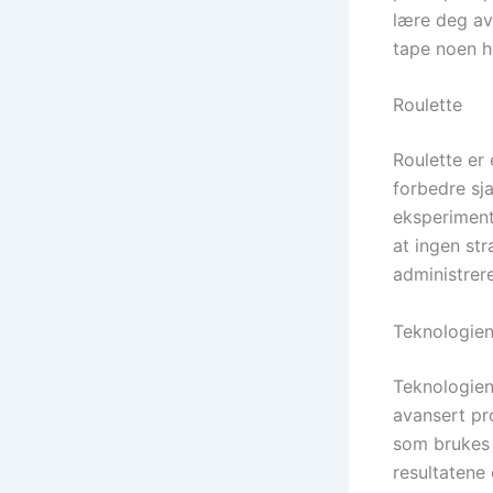
lære deg av
tape noen h
Roulette
Roulette er 
forbedre sja
eksperiment
at ingen st
administrer
Teknologien
Teknologien 
avansert pr
som brukes i
resultatene e