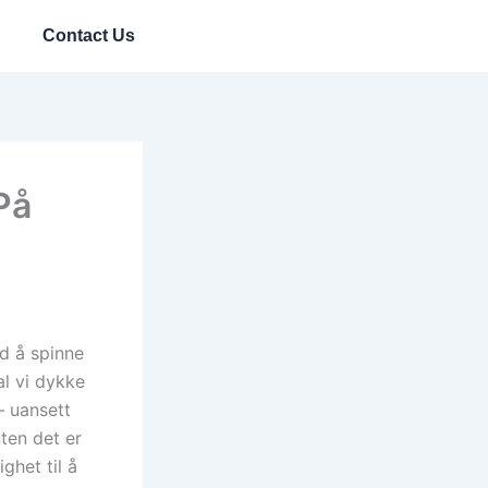
Contact Us
På
ed å spinne
al vi dykke
– uansett
ten det er
ghet til å