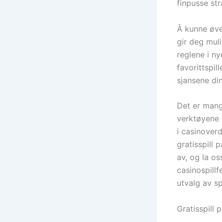
finpusse str
Å kunne øve
gir deg muli
reglene i ny
favorittspi
sjansene din
Det er mang
verktøyene s
i casinoverd
gratisspill 
av, og la o
casinospillf
utvalg av s
Gratisspill 