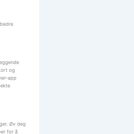
orbedre
nleggende
kort og
iner-app
 ekte
nger. Øv deg
er for å