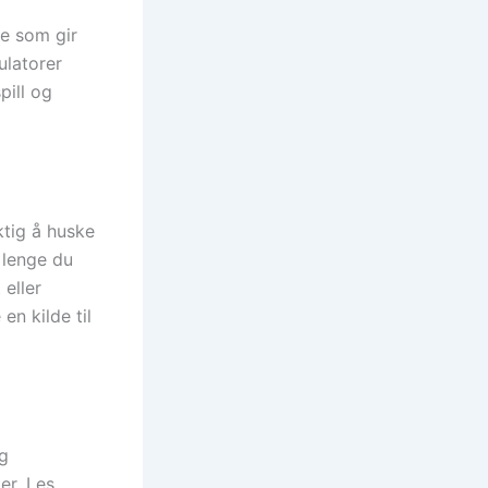
oe som gir
ulatorer
pill og
ktig å huske
 lenge du
 eller
en kilde til
og
er. Les