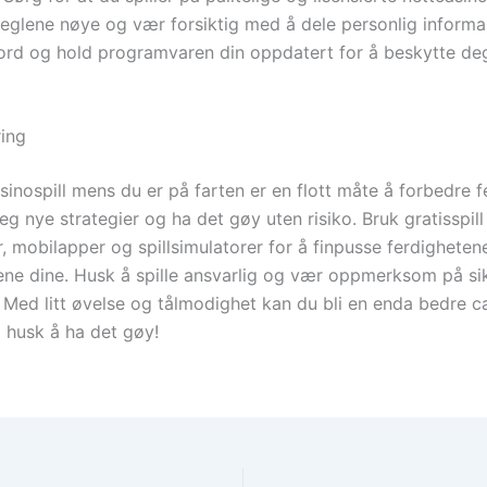
eglene nøye og vær forsiktig med å dele personlig informa
ord og hold programvaren din oppdatert for å beskytte de
ing
sinospill mens du er på farten er en flott måte å forbedre 
eg nye strategier og ha det gøy uten risiko. Bruk gratisspill
, mobilapper og spillsimulatorer for å finpusse ferdighetene
llene dine. Husk å spille ansvarlig og vær oppmerksom på si
 Med litt øvelse og tålmodighet kan du bli en enda bedre cas
g husk å ha det gøy!