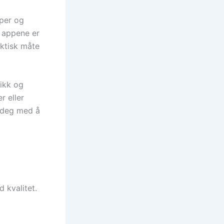
pper og
e appene er
aktisk måte
tikk og
r eller
e deg med å
 kvalitet.