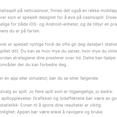
l gratisspill på nettcasinoer, finnes det også en rekke mobila
orer som er spesielt designet for å øve på casinospill. Diss
gelige for både iOS- og Android-enheter, og de tilbyr en pr
mens du er på farten.
orer er spesielt nyttige fordi de ofte gir deg detaljert statis
pillet ditt. Du kan se hvor mye du satser, hvor mye du vinne
vordan strategiene dine presterer over tid. Dette kan hjelp
e områder der du kan forbedre deg.
r en app eller simulator, bør du se etter følgende:
tvalg av spill: Jo flere spill som er tilgjengelige, jo bedre.
k spillopplevelse: Grafikken og lydeffektene bør være av god
statistikk: Evnen til å spore dine resultater er viktig.
nnlighet: Appen bør være enkel å navigere og bruke.