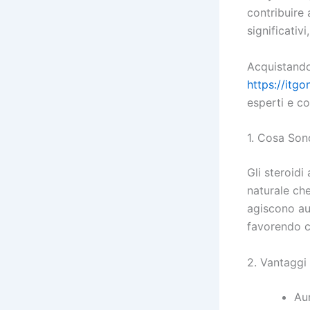
contribuire
significativ
Acquistando
https://itg
esperti e c
1. Cosa Sono
Gli steroidi
naturale ch
agiscono aum
favorendo c
2. Vantaggi 
Au