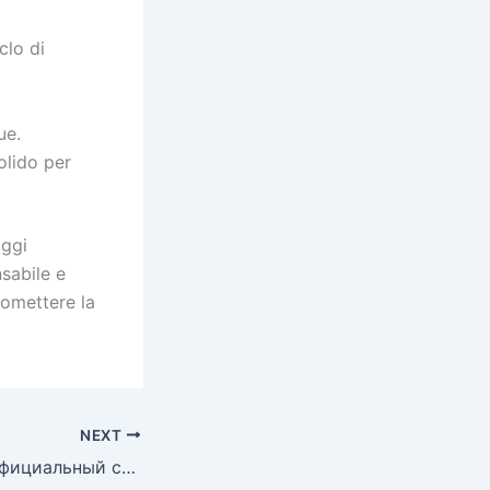
clo di
ue.
olido per
aggi
nsabile e
romettere la
NEXT
Pinco Казино – Официальный сайт Пинко вход на зеркало.3180