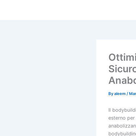
Skip
to
content
Ottim
Sicuro
Anabo
By
aleem
/
Mar
Il bodybuild
esterno per o
anabolizzant
bodybuildin