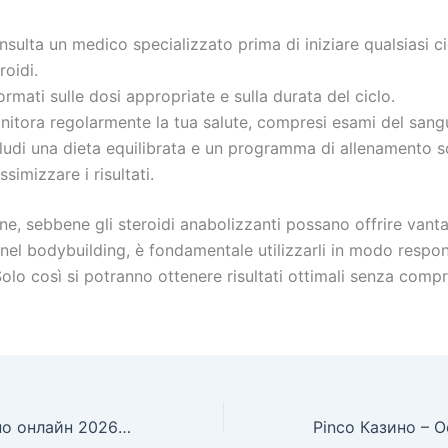
sulta un medico specializzato prima di iniziare qualsiasi ci
roidi.
ormati sulle dosi appropriate e sulla durata del ciclo.
nitora regolarmente la tua salute, compresi esami del sang
ludi una dieta equilibrata e un programma di allenamento s
simizzare i risultati.
ne, sebbene gli steroidi anabolizzanti possano offrire vant
i nel bodybuilding, è fondamentale utilizzarli in modo respo
olo così si potranno ottenere risultati ottimali senza comp
10 лучших казино онлайн 2026 сравнение платформ и бонусных программ.5268