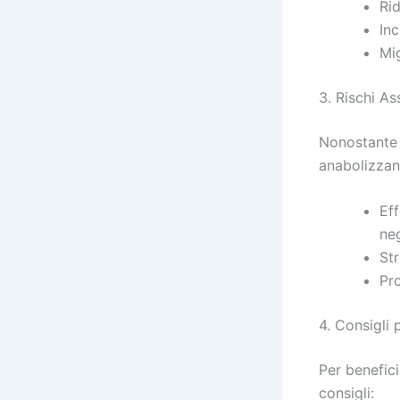
Ri
Inc
Mi
3. Rischi As
Nonostante i
anabolizzant
Eff
neg
Str
Pr
4. Consigli
Per benefici
consigli: