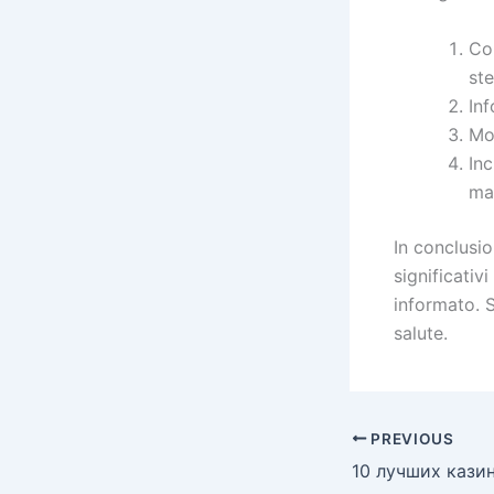
Con
ste
Inf
Mo
Inc
mas
In conclusio
significativ
informato. S
salute.
PREVIOUS