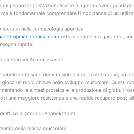
 a migliorare le prestazioni fisiche e a promuovere guadagn
i, ma è fondamentale comprendere l’importanza di un utilizz
 steroidi nella farmacologia sportiva
onadotropinacorionica.com/
ottieni autenticità garantita, co
onsegna rapida.
 gli Steroidi Anabolizzanti?
 anabolizzanti sono derivati sintetici del testosterone, un o
e gioca un ruolo chiave nello sviluppo muscolare. Questi c
entando la sintesi proteica e la produzione di globuli ross
osì una maggiore resistenza e una rapida recupero post-a
dell’Uso di Steroidi Anabolizzanti
mento della massa muscolare