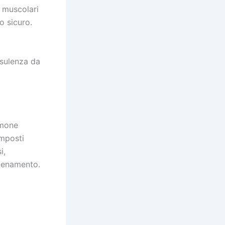
i muscolari
o sicuro.
nsulenza da
rmone
omposti
i,
llenamento.