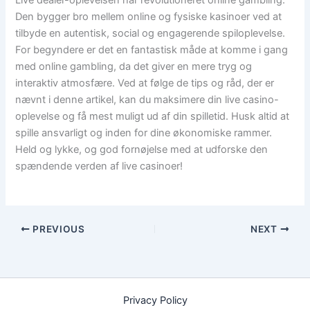
Den bygger bro mellem online og fysiske kasinoer ved at
tilbyde en autentisk, social og engagerende spiloplevelse.
For begyndere er det en fantastisk måde at komme i gang
med online gambling, da det giver en mere tryg og
interaktiv atmosfære. Ved at følge de tips og råd, der er
nævnt i denne artikel, kan du maksimere din live casino-
oplevelse og få mest muligt ud af din spilletid. Husk altid at
spille ansvarligt og inden for dine økonomiske rammer.
Held og lykke, og god fornøjelse med at udforske den
spændende verden af live casinoer!
PREVIOUS
NEXT
Privacy Policy