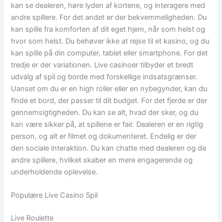
kan se dealeren, høre lyden af kortene, og interagere med
andre spillere. For det andet er der bekvemmeligheden. Du
kan spille fra komforten af dit eget hjem, når som helst og
hvor som helst. Du behøver ikke at rejse til et kasino, og du
kan spille på din computer, tablet eller smartphone. For det
tredje er der variationen. Live casinoer tilbyder et bredt
udvalg af spil og borde med forskellige indsatsgrænser.
Uanset om du er en high roller eller en nybegynder, kan du
finde et bord, der passer til dit budget. For det fjerde er der
gennemsigtigheden. Du kan se alt, hvad der sker, og du
kan være sikker på, at spillene er fair. Dealeren er en rigtig
person, og alt er filmet og dokumenteret. Endelig er der
den sociale interaktion. Du kan chatte med dealeren og de
andre spillere, hvilket skaber en mere engagerende og
underholdende oplevelse.
Populære Live Casino Spil
Live Roulette