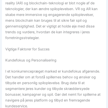
reality (AR) og blockchain-teknologi er blot nogle af de
teknologier, der kan ændre spiloplevelsen. VR og AR kan
skabe mere immersive og engagerende spiloplevelser,
mens blockchain kan bruges til at sikre fair spil og
gennemsigtighed. Det er vigtigt at holde øje med disse
trends og vurdere, hvordan de kan integreres i jeres
forretningsstrategier.
Vigtige Faktorer for Succes
Kundefokus og Personalisering
I et konkurrencepræget marked er kundefokus afgørende.
Det handler om at forstå spillernes behov og ønsker og
tilbyde en personlig spiloplevelse. Brug data til at
segmentere jeres kunder og tilbyde skræddersyede
bonusser, kampagner og spil. Gør det nemt for spillerne at
navigere på jeres platform og tilbyd en fremragende
kundeservice.