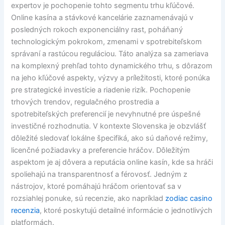
expertov je pochopenie tohto segmentu trhu kľúčové.
Online kasína a stávkové kancelárie zaznamenávajú v
posledných rokoch exponenciálny rast, poháňaný
technologickým pokrokom, zmenami v spotrebiteľskom
správaní a rastúcou reguláciou. Táto analýza sa zameriava
na komplexný prehľad tohto dynamického trhu, s dôrazom
na jeho kľúčové aspekty, výzvy a príležitosti, ktoré ponúka
pre strategické investície a riadenie rizík. Pochopenie
trhových trendov, regulačného prostredia a
spotrebiteľských preferencií je nevyhnutné pre úspešné
investičné rozhodnutia. V kontexte Slovenska je obzvlášť
dôležité sledovať lokálne špecifiká, ako sú daňové režimy,
licenčné požiadavky a preferencie hráčov. Dôležitým
aspektom je aj dôvera a reputácia online kasín, kde sa hráči
spoliehajú na transparentnosť a férovosť. Jedným z
nástrojov, ktoré pomáhajú hráčom orientovať sa v
rozsiahlej ponuke, sú recenzie, ako napríklad
zodiac casino
recenzia
, ktoré poskytujú detailné informácie o jednotlivých
platformách.