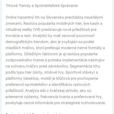
Trhové Trendy a Spotrebiteľské Správanie
Online hazardný trh na Slovensku prechádza neustálymi
zmenami. Rastúca popularita mobilných hier, live kasín a
virtuálnej reality (VR) predstavuje nové príležitosti pre
inovácie a rast. Analytici by mali venovať pozornosť
demografickým trendom, ako je zvyšujúci sa podiel
mladších hráčov, ktorí preferujú moderné herné formáty a
platformy. Dôležitým faktorom je aj rastúca popularita
zodpovedného hrania a potreba implementácie nástrojov
na ochranu hráčov pred závislosťou. Segmentácia trhu
podľa typu hier (sloty, stolové hry, športové stávky) a
platformy (desktop, mobil) je kľúčová pre pochopenie
preferencií spotrebiteľov a identifikáciu rastových
príležitostí. Analýza dát o hráčskej aktivite, ako sú
priemerné výdavky, frekvencia hrania a preferované hry,
poskytuje cenné informácie pre strategické rozhodovanie.