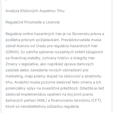
Analýza Kľúčových Aspektov Trhu
Regulačné Prostredie a Licencie
Regulácia online hazardných hier je na Slovensku prísna a
podlieha prísnym požiadavkám. Prevádzkovatelia musia
získať licenciu od Úradu pre reguláciu hazardných hier
(ÚRHH), čo zahŕňa splnenie rozsiahlych kritérií týkajúcich
sa finančnej stability, ochrany hráčov a integrity hier.
Zmeny v legislatíve, ako napríklad úprava daňových
sadzieb alebo zavedenie nových obmedzení pre
marketing, majú priamy dopad na ziskovosť a atraktivitu
trhu. Analytici musia pozorne sledovať tieto zmeny a ich
potenciálny vplyv na investičné príležitosti. Dôležité je tiež
sledovať implementáciu opatrení na boj proti praniu
špinavých peňazí (AML) a financovaniu terorizmu (CFT),
ktoré sú neoddeliteľnou súčasťou regulácie.