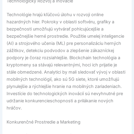
Technologický Rozvoj a Inovácie
Technológie hrajú kľúčovú úlohu v rozvoji online
hazardných hier. Pokroky v oblasti softvéru, grafiky a
bezpečnosti umožňujú vytvárať pohlcujúcejšie a
bezpečnejšie herné prostredie. Použitie umelej inteligencie
(AI) a strojového učenia (ML) pre personalizáciu herných
zážitkov, detekciu podvodov a zlepšenie zákazníckej
podpory je čoraz rozsiahlejšie. Blockchain technológia a
kryptomeny sa stávajú relevantnými, hoci ich prijatie je
stále obmedzené. Analytici by mali sledovať vývoj v oblasti
mobilných technológií, ako sú 5G siete, ktoré umožňujú
plynulejšie a rýchlejšie hranie na mobilných zariadeniach.
Investície do technologických inovácií sú nevyhnutné pre
udržanie konkurencieschopnosti a prilákanie nových
hráčov.
Konkurenčné Prostredie a Marketing