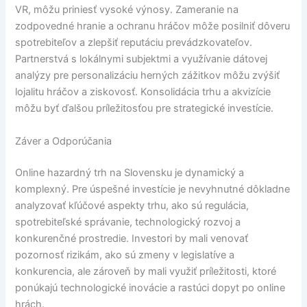
VR, môžu priniesť vysoké výnosy. Zameranie na
zodpovedné hranie a ochranu hráčov môže posilniť dôveru
spotrebiteľov a zlepšiť reputáciu prevádzkovateľov.
Partnerstvá s lokálnymi subjektmi a využívanie dátovej
analýzy pre personalizáciu herných zážitkov môžu zvýšiť
lojalitu hráčov a ziskovosť. Konsolidácia trhu a akvizície
môžu byť ďalšou príležitosťou pre strategické investície.
Záver a Odporúčania
Online hazardný trh na Slovensku je dynamický a
komplexný. Pre úspešné investície je nevyhnutné dôkladne
analyzovať kľúčové aspekty trhu, ako sú regulácia,
spotrebiteľské správanie, technologický rozvoj a
konkurenčné prostredie. Investori by mali venovať
pozornosť rizikám, ako sú zmeny v legislatíve a
konkurencia, ale zároveň by mali využiť príležitosti, ktoré
ponúkajú technologické inovácie a rastúci dopyt po online
hrách.