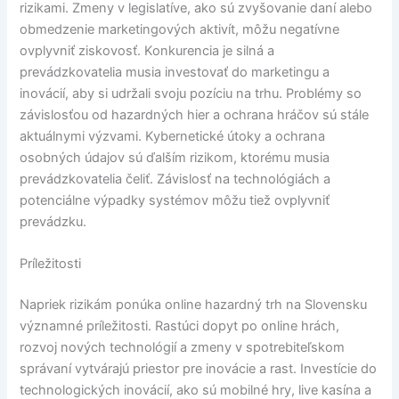
rizikami. Zmeny v legislatíve, ako sú zvyšovanie daní alebo
obmedzenie marketingových aktivít, môžu negatívne
ovplyvniť ziskovosť. Konkurencia je silná a
prevádzkovatelia musia investovať do marketingu a
inovácií, aby si udržali svoju pozíciu na trhu. Problémy so
závislosťou od hazardných hier a ochrana hráčov sú stále
aktuálnymi výzvami. Kybernetické útoky a ochrana
osobných údajov sú ďalším rizikom, ktorému musia
prevádzkovatelia čeliť. Závislosť na technológiách a
potenciálne výpadky systémov môžu tiež ovplyvniť
prevádzku.
Príležitosti
Napriek rizikám ponúka online hazardný trh na Slovensku
významné príležitosti. Rastúci dopyt po online hrách,
rozvoj nových technológií a zmeny v spotrebiteľskom
správaní vytvárajú priestor pre inovácie a rast. Investície do
technologických inovácií, ako sú mobilné hry, live kasína a