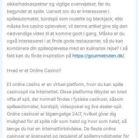
sikkerhedsaspekter og vigtige overvejelser, før du
begynder at spille. Uanset om du er interesseret i
spilleautomater, bordspil som roulette og blackjack, eller
måske live casino oplevelser, vil denne artikel give dig den
nødvendige viden til at komme godt i gang. Måske er du
også interesseret i at finde gode restauranter, så du kan
kombinere din spilleoplevelse med en kulinarisk rejse? I så
fald kan du finde inspiration på
https://gourmetruten.dk/
.
Hvad er et Online Casino?
Et online casino er en virtuel platform, hvor du kan spille
casinospil via internettet. Disse platforme tilbyder en bred
vifte af spil, der normalt findes i fysiske casinoer, såsom
spilleautomater, bordspil, videopoker og live dealer-spil.
Online casinoer er tilgængelige 24/7, hvilket giver dig
mulighed for at spille når som helst og hvor som helst, så
længe du har en internetforbindelse. De fleste online
casinoer er licenseret og reguleret af spillemyndigheder for