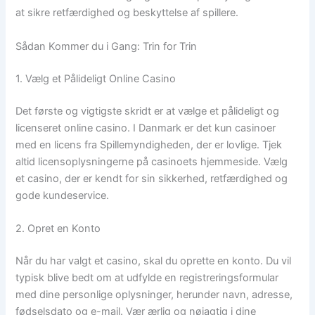
at sikre retfærdighed og beskyttelse af spillere.
Sådan Kommer du i Gang: Trin for Trin
1. Vælg et Pålideligt Online Casino
Det første og vigtigste skridt er at vælge et pålideligt og
licenseret online casino. I Danmark er det kun casinoer
med en licens fra Spillemyndigheden, der er lovlige. Tjek
altid licensoplysningerne på casinoets hjemmeside. Vælg
et casino, der er kendt for sin sikkerhed, retfærdighed og
gode kundeservice.
2. Opret en Konto
Når du har valgt et casino, skal du oprette en konto. Du vil
typisk blive bedt om at udfylde en registreringsformular
med dine personlige oplysninger, herunder navn, adresse,
fødselsdato og e-mail. Vær ærlig og nøjagtig i dine