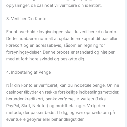
oplysninger, da casinoet vil verificere din identitet.
3. Verificer Din Konto
For at overholde lovgivningen skal du verificere din konto.
Dette indebærer normalt at uploade en kopi af dit pas eller
kørekort og en adressebevis, såsom en regning for
forsyningsydelser. Denne proces er standard og hjælper
med at forhindre svindel og beskytte dig.
4. Indbetaling af Penge
Når din konto er verificeret, kan du indbetale penge. Online
casinoer tilbyder en række forskellige indbetalingsmetoder,
herunder kreditkort, bankoverførsel, e-wallets (f.eks.
PayPal, Skrill, Neteller) og mobilbetalinger. Vælg den
metode, der passer bedst til dig, og vær opmærksom på
eventuelle gebyrer eller behandlingstider.