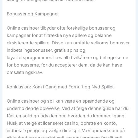
Bonusser og Kampagner
Online casinoer tilbyder ofte forskellige bonusser og
kampagner for at tiltrække nye spillere og belønne
eksisterende spillere. Disse kan omfatte velkomstbonusser,
indbetalingsbonusser, gratis spins og
loyalitetsprogrammer. Læs altid vilkårene og betingelserne
for bonusserne, før du accepterer dem, da de kan have
omsætningskrav.
Konklusion: Kom i Gang med Fornuft og Nyd Spillet
Online casinoer og spil kan være en spændende og
underholdende oplevelse. Ved at følge denne guide har du
fået en solid grundviden om, hvordan du kommer i gang.
Husk at vælge et licenseret casino, oprette en konto,
indbetale penge og vælge dine spil. Vær opmærksom på
sikkerhed og ansvarligt spil, og sæt grænser for dit spil.