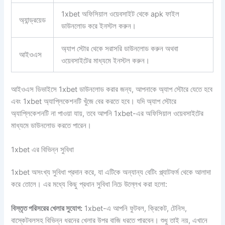
1xbet অফিসিয়াল ওয়েবসাইট থেকে apk ফাইল
অ্যান্ড্রয়েড
ডাউনলোড করে ইনস্টল করুন।
অ্যাপ স্টোর থেকে সরাসরি ডাউনলোড করুন অথবা
আইওএস
ওয়েবসাইটের মাধ্যমে ইনস্টল করুন।
আইওএস ডিভাইসে 1xbet ডাউনলোড করার জন্য, আপনাকে অ্যাপ স্টোরে যেতে হবে
এবং 1xbet অ্যাপ্লিকেশনটি খুঁজে বের করতে হবে। যদি অ্যাপ স্টোরে
অ্যাপ্লিকেশনটি না পাওয়া যায়, তবে আপনি 1xbet-এর অফিসিয়াল ওয়েবসাইটের
মাধ্যমে ডাউনলোড করতে পারেন।
1xbet এর বিভিন্ন সুবিধা
1xbet অসংখ্য সুবিধা প্রদান করে, যা এটিকে অন্যান্য বেটিং প্ল্যাটফর্ম থেকে আলাদা
করে তোলে। এর মধ্যে কিছু প্রধান সুবিধা নিচে উল্লেখ করা হলো:
বিস্তৃত পরিসরের খেলার সুযোগ:
1xbet-এ আপনি ফুটবল, ক্রিকেট, টেনিস,
বাস্কেটবলসহ বিভিন্ন ধরনের খেলার উপর বাজি ধরতে পারবেন। শুধু তাই নয়, এখানে