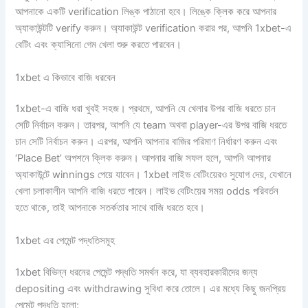
আপনাকে একটি verification লিঙ্ক পাঠানো হবে। লিঙ্কে ক্লিক করে আপনার
অ্যাকাউন্টটি verify করুন। অ্যাকাউন্ট verification করার পর, আপনি 1xbet-এ
বেটিং এবং ক্যাসিনো গেম খেলা শুরু করতে পারবেন।
1xbet এ কিভাবে বাজি ধরবেন
1xbet-এ বাজি ধরা খুবই সহজ। প্রথমে, আপনি যে খেলার উপর বাজি ধরতে চান
সেটি নির্বাচন করুন। তারপর, আপনি যে team অথবা player-এর উপর বাজি ধরতে
চান সেটি নির্বাচন করুন। এরপর, আপনি আপনার বাজির পরিমাণ নির্ধারণ করুন এবং
‘Place Bet’ অপশনে ক্লিক করুন। আপনার বাজি সফল হলে, আপনি আপনার
অ্যাকাউন্টে winnings পেয়ে যাবেন। 1xbet লাইভ বেটিংয়েরও সুযোগ দেয়, যেখানে
খেলা চলাকালীন আপনি বাজি ধরতে পারেন। লাইভ বেটিংয়ের সময় odds পরিবর্তন
হতে থাকে, তাই আপনাকে সতর্কতার সাথে বাজি ধরতে হবে।
1xbet এর পেমেন্ট পদ্ধতিসমূহ
1xbet বিভিন্ন ধরনের পেমেন্ট পদ্ধতি সমর্থন করে, যা ব্যবহারকারীদের জন্য
depositing এবং withdrawing সুবিধা করে তোলে। এর মধ্যে কিছু জনপ্রিয়
পেমেন্ট পদ্ধতি হলো: