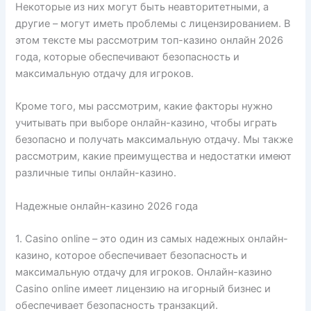
Некоторые из них могут быть неавторитетными, а
другие – могут иметь проблемы с лицензированием. В
этом тексте мы рассмотрим топ-казино онлайн 2026
года, которые обеспечивают безопасность и
максимальную отдачу для игроков.
Кроме того, мы рассмотрим, какие факторы нужно
учитывать при выборе онлайн-казино, чтобы играть
безопасно и получать максимальную отдачу. Мы также
рассмотрим, какие преимущества и недостатки имеют
различные типы онлайн-казино.
Надежные онлайн-казино 2026 года
1. Casino online – это один из самых надежных онлайн-
казино, которое обеспечивает безопасность и
максимальную отдачу для игроков. Онлайн-казино
Casino online имеет лицензию на игорный бизнес и
обеспечивает безопасность транзакций.