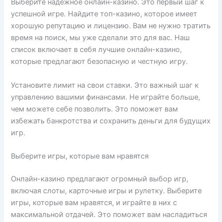
Выберите надежное онлайн-казино. Это первый шаг к
успешной игре. Найдите топ-казино, которое имеет
хорошую репутацию и лицензию. Вам не нужно тратить
время на поиск, мы уже сделали это для вас. Наш
список включает в себя лучшие онлайн-казино,
которые предлагают безопасную и честную игру.
Установите лимит на свои ставки. Это важный шаг к
управлению вашими финансами. Не играйте больше,
чем можете себе позволить. Это поможет вам
избежать банкротства и сохранить деньги для будущих
игр.
Выберите игры, которые вам нравятся
Онлайн-казино предлагают огромный выбор игр,
включая слоты, карточные игры и рулетку. Выберите
игры, которые вам нравятся, и играйте в них с
максимальной отдачей. Это поможет вам насладиться