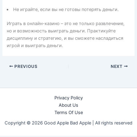
Не играйте, если вы не готовы потерять деньги.
Играть в онлайн-казино – это не только развлечение,
но и возможность выиграть деньги. Практикуйте
дисциплину и стратегию, и вы сможете насладиться
игрой и выиграть деньги.
PREVIOUS
NEXT
Privacy Policy
About Us
Terms Of Use
Copyright © 2026 Good Apple Bad Apple |
All rights reserved