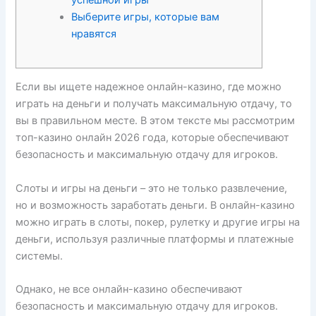
Выберите игры, которые вам
нравятся
Если вы ищете надежное онлайн-казино, где можно
играть на деньги и получать максимальную отдачу, то
вы в правильном месте. В этом тексте мы рассмотрим
топ-казино онлайн 2026 года, которые обеспечивают
безопасность и максимальную отдачу для игроков.
Слоты и игры на деньги – это не только развлечение,
но и возможность заработать деньги. В онлайн-казино
можно играть в слоты, покер, рулетку и другие игры на
деньги, используя различные платформы и платежные
системы.
Однако, не все онлайн-казино обеспечивают
безопасность и максимальную отдачу для игроков.