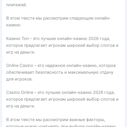
платежей.
В этом тексте мы рассмотрим следующие онлайн-
казино:
Казино Топ – это лучшее онлайн-казино 2026 года,
которое предлагает игрокам широкий выбор слотов и
игр на деньги.
Online Casino – это надежное онлайн-казино, которое
обеспечивает безопасность и максимальную отдачу
для игроков.
Casino Online – это лучшее онлайн-казино 2026 года,
которое предлагает игрокам широкий выбор слотов и
игр на деньги.
В этом тексте мы рассмотрим важные факторы,
которые нужно учитывать при выборе онлайн-казино,