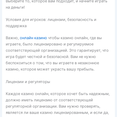
Выберите то, которое вам подходит, и начните играть
на деньги!
Условия для игроков: лицензии, безопасность и
поддержка
Важно,
онлайн казино
чтобы казино онлайн, где вы
играете, было лицензировано и регулируемое
соответствующей организацией. Это гарантирует, что
игра будет честной и безопасной. Вам не нужно
беспокоиться о том, что вы играете в незаконное
казино, которое может украсть вашу прибыль.
Лицензии и регуляторы
Каждое казино онлайн, которое хочет быть надежным,
должно иметь лицензию от соответствующей
регуляторной организации. Вам нужно проверять,
является ли ваше казино лицензированным, и если да,