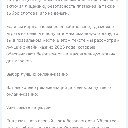
включая лицензию, безопасность платежей, а также
выбор слотов и игр на деньги.
Если вы ищете надежное онлайн-казино, где можно
играть на деньги и получать максимальную отдачу, то
вы в правильном месте. В этом тексте мы рассмотрим
лучшие онлайн-казино 2026 года, которые
обеспечивают безопасность и максимальную отдачу
для игроков.
Выбор лучших онлайн-казино
Вот несколько рекомендаций для выбора лучшего
онлайн-казино:
Учитывайте лицензию
Лицензия – это первый шаг к безопасности. Убедитесь,
что онлайн-казино имеет действующую лицензию,