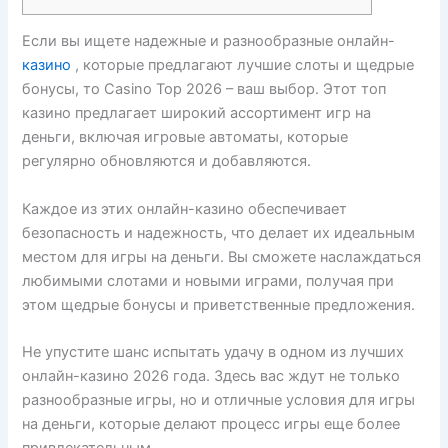
Если вы ищете надежные и разнообразные онлайн-
казино
, которые предлагают лучшие слоты и щедрые
бонусы, то Casino Top 2026 – ваш выбор. Этот топ
казино предлагает широкий ассортимент игр на
деньги, включая игровые автоматы, которые
регулярно обновляются и добавляются.
Каждое из этих онлайн-казино обеспечивает
безопасность и надежность, что делает их идеальным
местом для игры на деньги. Вы сможете наслаждаться
любимыми слотами и новыми играми, получая при
этом щедрые бонусы и приветственные предложения.
Не упустите шанс испытать удачу в одном из лучших
онлайн-казино 2026 года. Здесь вас ждут не только
разнообразные игры, но и отличные условия для игры
на деньги, которые делают процесс игры еще более
привлекательным.