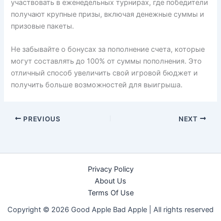
участвовать в еженедельных турнирах, где победители
получают крупные призы, включая денежные суммы и
призовые пакеты.
Не забывайте о бонусах за пополнение счета, которые
могут составлять до 100% от суммы пополнения. Это
отличный способ увеличить свой игровой бюджет и
получить больше возможностей для выигрыша.
PREVIOUS
NEXT
Privacy Policy
About Us
Terms Of Use
Copyright © 2026 Good Apple Bad Apple |
All rights reserved