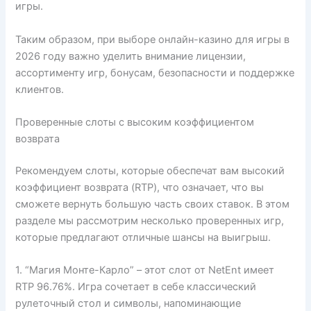
игры.
Таким образом, при выборе онлайн-казино для игры в
2026 году важно уделить внимание лицензии,
ассортименту игр, бонусам, безопасности и поддержке
клиентов.
Проверенные слоты с высоким коэффициентом
возврата
Рекомендуем слоты, которые обеспечат вам высокий
коэффициент возврата (RTP), что означает, что вы
сможете вернуть большую часть своих ставок. В этом
разделе мы рассмотрим несколько проверенных игр,
которые предлагают отличные шансы на выигрыш.
1. “Магия Монте-Карло” – этот слот от NetEnt имеет
RTP 96.76%. Игра сочетает в себе классический
рулеточный стол и символы, напоминающие