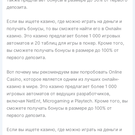
депозита.
Если вы ищете казино, где можно играть на деньги и
получать бонусы, то вы сможете найти его в Онлайн
казино. Это казино предлагает более 1 000 игровых
автоматов и 20 таблиц для игры в покер. Кроме того,
вы сможете получать бонусы в размере до 100% от
первого депозита.
Вот почему мы рекомендуем вам попробовать Online
Casino, которое является одним из лучших онлайн-
казино в мире. Это казино предлагает более 1 000
игровых автоматов от ведущих разработчиков,
включая NetEnt, Microgaming и Playtech. Кроме того, вы
сможете получать бонусы в размере до 100% от
первого депозита.
Если вы ищете казино, где можно играть на деньги и