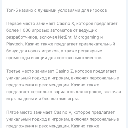
Топ-5 казино с лучшими условиями для игроков
Первое место занимает Casino X, которое предлагает
более 1 000 игровых автоматов от ведущих
разработчиков, включая NetEnt, Microgaming и
Playtech. Казино также предлагает привлекательный
бонус для новых игроков, а также регулярные
промокоды и акции для постоянных клиентов.
Третье место занимает Casino Z, которое предлагает
уникальный подход к игрокам, включая персональные
предложения и рекомендации. Казино также
предлагает несколько вариантов для игроков, включая
игры на деньги и бесплатные игры.
Пятое место занимает Casino V, которое предлагает
уникальный подход к игрокам, включая персональные
предложения и рекомендации. Казино также