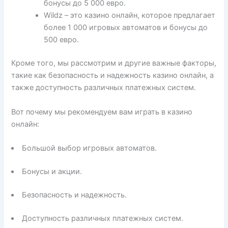
бонусы до 5 000 евро.
Wildz – это казино онлайн, которое предлагает
более 1 000 игровых автоматов и бонусы до
500 евро.
Кроме того, мы рассмотрим и другие важные факторы,
такие как безопасность и надежность казино онлайн, а
также доступность различных платежных систем.
Вот почему мы рекомендуем вам играть в казино
онлайн:
Большой выбор игровых автоматов.
Бонусы и акции.
Безопасность и надежность.
Доступность различных платежных систем.