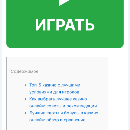
ИГРАТЬ
Содержимое
Топ-5 казино с лучшими
условиями для игроков
Как выбрать лучшее казино
онлайн: советы и рекомендации
Лучшие слоты и бонусы в казино
онлайн: обзор и сравнение