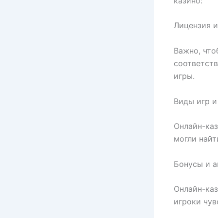
казино:
Лицензия и
Важно, что
соответств
игры.
Виды игр и
Онлайн-каз
могли найт
Бонусы и 
Онлайн-каз
игроки чув