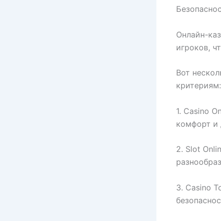
Безопасно
Онлайн-каз
игроков, ч
Вот нескол
критериям:
1. Casino 
комфорт и 
2. Slot On
разнообраз
3. Casino 
безопаснос