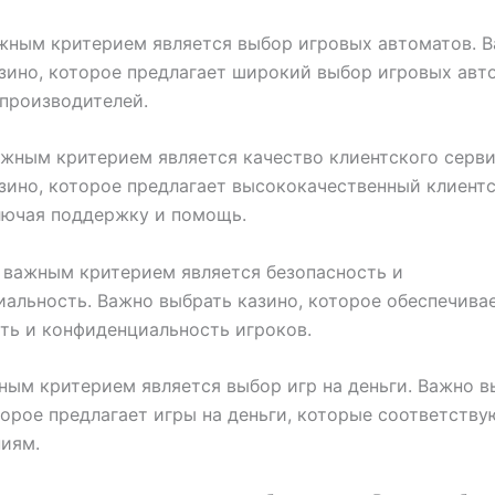
жным критерием является выбор игровых автоматов. 
зино, которое предлагает широкий выбор игровых авт
производителей.
жным критерием является качество клиентского серви
зино, которое предлагает высококачественный клиент
лючая поддержку и помощь.
 важным критерием является безопасность и
альность. Важно выбрать казино, которое обеспечива
ть и конфиденциальность игроков.
ым критерием является выбор игр на деньги. Важно в
торое предлагает игры на деньги, которые соответств
иям.