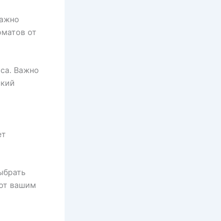
Важно
оматов от
са. Важно
ский
ет
ыбрать
уют вашим