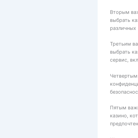
Вторым ва
выбрать ка
различных 
Третьим ва
выбрать ка
сервис, вк
Четвертым
конфиденци
безопаснос
Пятым важн
казино, ко
предпочтен