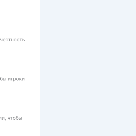
 честность
обы игроки
ии, чтобы