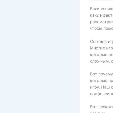
Если вы ищ
какие факт
рассматрив
чтобы помо
Сегодня иг
Многие игр
которые он
сложным, о
Вот почему
которые пр
игру. Наш 
профессио
Вот нескол