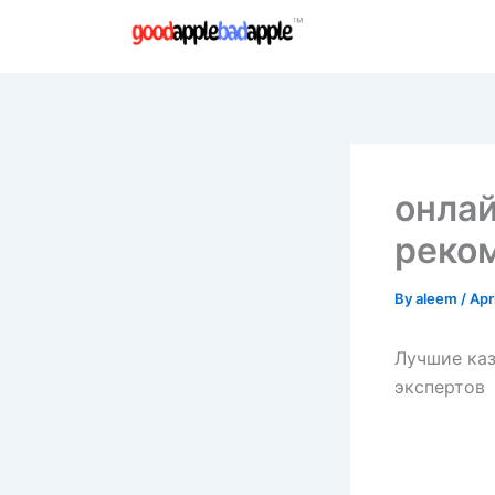
Skip
to
content
онлай
реко
By
aleem
/
Apr
Лучшие каз
экспертов