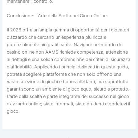
mantenere il controllo.
Conclusione: L’Arte della Scelta nel Gioco Online
Il 2026 offre un’ampia gamma di opportunità per i giocatori
d’azzardo che cercano un’esperienza più ricca e
potenzialmente più gratificante. Navigare nel mondo dei
casinò online non AAMS richiede competenza, attenzione
ai dettagli e una solida comprensione dei criteri di sicurezza
e affidabilità. Applicando i principi delineati in questa guida,
potrete scegliere piattaforme che non solo offrono una
vasta selezione di giochi e bonus allettanti, ma soprattutto
garantiscono un ambiente di gioco equo, sicuro e protetto.
L’arte della scelta è parte integrante del successo nel gioco
d’azzardo online; siate informati, siate prudenti e godetevi il
gioco.