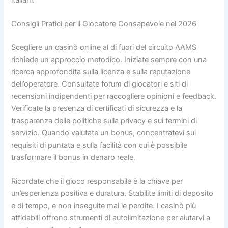
Consigli Pratici per il Giocatore Consapevole nel 2026
Scegliere un casinò online al di fuori del circuito AAMS
richiede un approccio metodico. Iniziate sempre con una
ricerca approfondita sulla licenza e sulla reputazione
dell’operatore. Consultate forum di giocatori e siti di
recensioni indipendenti per raccogliere opinioni e feedback.
Verificate la presenza di certificati di sicurezza e la
trasparenza delle politiche sulla privacy e sui termini di
servizio. Quando valutate un bonus, concentratevi sui
requisiti di puntata e sulla facilità con cui è possibile
trasformare il bonus in denaro reale.
Ricordate che il gioco responsabile è la chiave per
un’esperienza positiva e duratura. Stabilite limiti di deposito
e di tempo, e non inseguite mai le perdite. I casinò più
affidabili offrono strumenti di autolimitazione per aiutarvi a