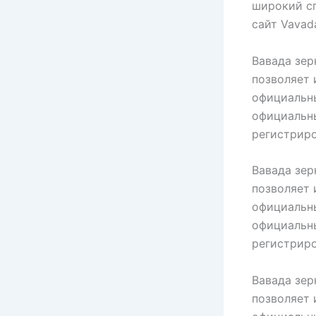
широкий сп
сайт Vavad
Вавада зер
позволяет 
официальны
официальны
регистриро
Вавада зер
позволяет 
официальны
официальны
регистриро
Вавада зер
позволяет 