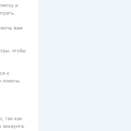
улетку и
играть.
омочь вам
гры, чтобы
ся к
ы помочь
, так как
 аккаунта.