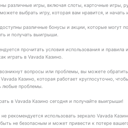
ны различные игры, включая слоты, карточные игры, р
 можете выбрать игру, которая вам нравится, и начать 
доступны различные бонусы и акции, которые могут п
ать и получать выигрыши.
ндуется прочитать условия использования и правила и
как играть в Vavada Казино.
 возникнут вопросы или проблемы, вы можете обратить
Vavada Казино, которая работает круглосуточно, чтоб
ь любые проблемы.
рать в Vavada Казино сегодня и получайте выигрыши!
 не рекомендуется использовать зеркало Vavada Казино
быть не безопасным и может привести к потере вашего