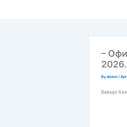
Skip
to
content
– Офи
2026
By
aleem
/
Apr
Вавада Каз