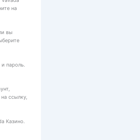
ните на
ли вы
выберите
 и пароль.
унт,
 на ссылку,
da Казино.