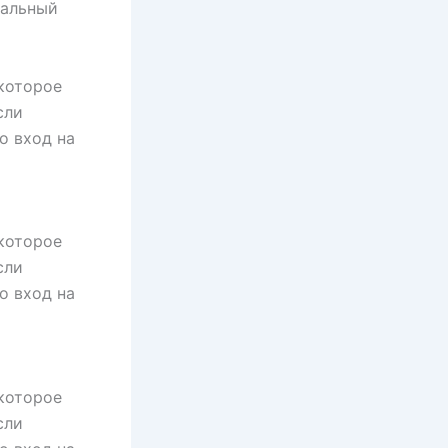
иальный
 которое
сли
о вход на
 которое
сли
о вход на
 которое
сли