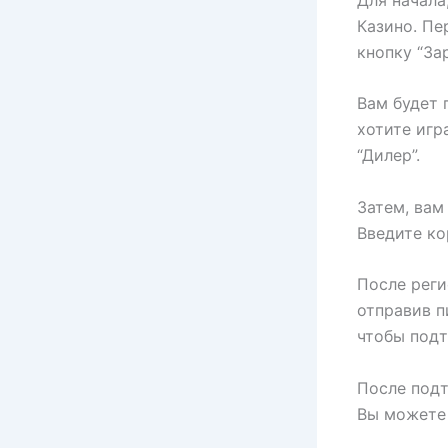
Казино. Пер
кнопку “За
Вам будет 
хотите игр
“Дилер”.
Затем, вам
Введите ко
После реги
отправив п
чтобы подт
После подт
Вы можете 