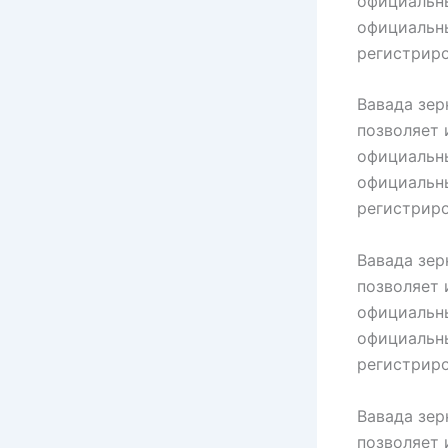
официальны
официальны
регистриро
Вавада зер
позволяет 
официальны
официальны
регистриро
Вавада зер
позволяет 
официальны
официальны
регистриро
Вавада зер
позволяет 