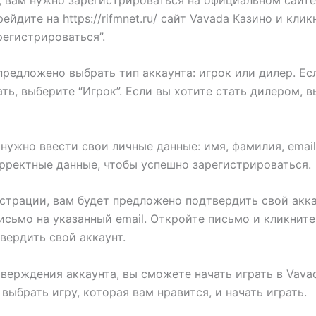
ейдите на https://rifmnet.ru/ сайт Vavada Казино и клик
регистрироваться”.
предложено выбрать тип аккаунта: игрок или дилер. Ес
ать, выберите “Игрок”. Если вы хотите стать дилером, 
 нужно ввести свои личные данные: имя, фамилия, email
рректные данные, чтобы успешно зарегистрироваться.
страции, вам будет предложено подтвердить свой акка
исьмо на указанный email. Откройте письмо и кликните
вердить свой аккаунт.
верждения аккаунта, вы сможете начать играть в Vava
выбрать игру, которая вам нравится, и начать играть.