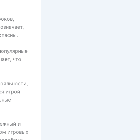
роков,
означает,
опасны.
популярные
чает, что
ояльности,
ся игрой
льные
дежный и
ром игровых