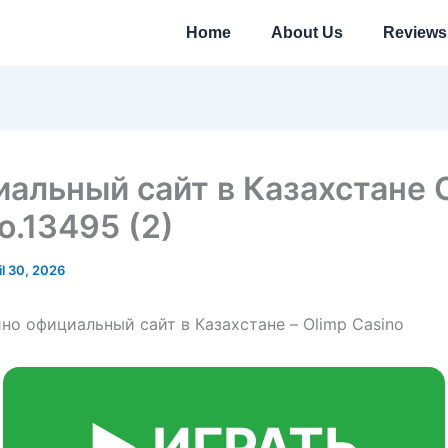
Home
About Us
Reviews
альный сайт в Казахстане 
o.13495 (2)
il 30, 2026
но официальный сайт в Казахстане – Olimp Casino
▶️ ИГРАТЬ