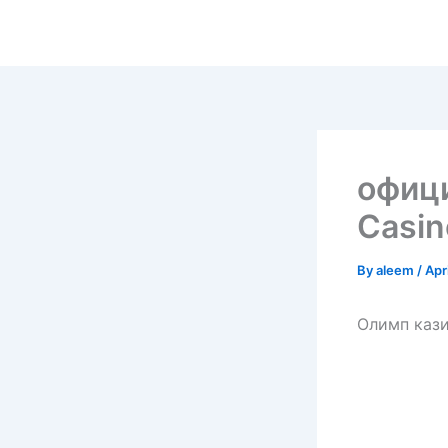
Skip
to
content
офици
Casin
By
aleem
/
Apr
Олимп кази