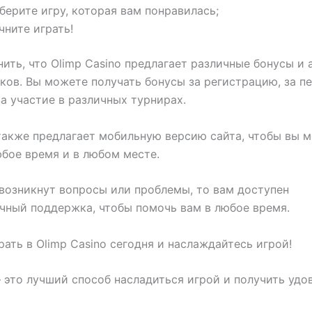
берите игру, которая вам понравилась;
чните играть!
ить, что Olimp Casino предлагает различные бонусы и 
ков. Вы можете получать бонусы за регистрацию, за п
за участие в различных турнирах.
акже предлагает мобильную версию сайта, чтобы вы м
юбое время и в любом месте.
 возникнут вопросы или проблемы, то вам доступен
чный поддержка, чтобы помочь вам в любое время.
рать в Olimp Casino сегодня и наслаждайтесь игрой!
 это лучший способ насладиться игрой и получить удо