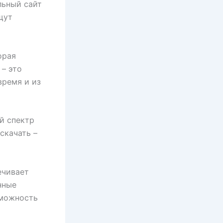
льный сайт
щут
орая
 – это
время и из
й спектр
скачать –
ечивает
нные
зможность