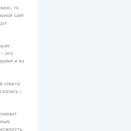
зино, то
льный сайт
щут
орая
 – это
время и из
й спектр
скачать –
ечивает
нные
зможность