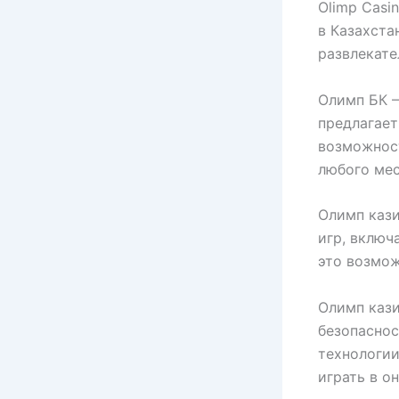
Olimp Casi
в Казахста
развлекате
Олимп БК –
предлагает
возможност
любого мес
Олимп кази
игр, включ
это возмож
Олимп каз
безопаснос
технологии
играть в о