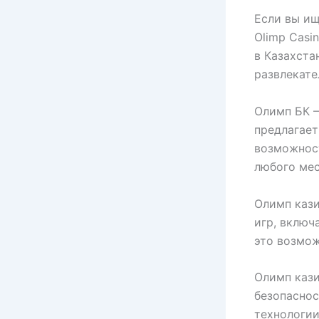
Если вы ищ
Olimp Casi
в Казахста
развлекате
Олимп БК –
предлагает
возможност
любого мес
Олимп кази
игр, включ
это возмож
Олимп каз
безопаснос
технологии