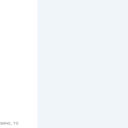
зино, то