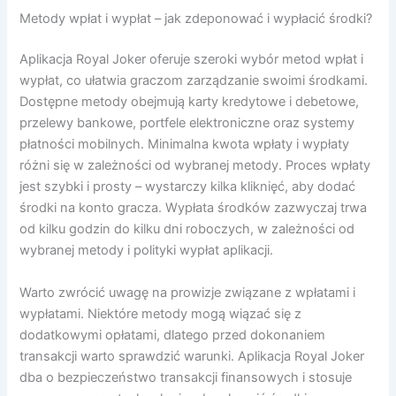
Metody wpłat i wypłat – jak zdeponować i wypłacić środki?
Aplikacja Royal Joker oferuje szeroki wybór metod wpłat i
wypłat, co ułatwia graczom zarządzanie swoimi środkami.
Dostępne metody obejmują karty kredytowe i debetowe,
przelewy bankowe, portfele elektroniczne oraz systemy
płatności mobilnych. Minimalna kwota wpłaty i wypłaty
różni się w zależności od wybranej metody. Proces wpłaty
jest szybki i prosty – wystarczy kilka kliknięć, aby dodać
środki na konto gracza. Wypłata środków zazwyczaj trwa
od kilku godzin do kilku dni roboczych, w zależności od
wybranej metody i polityki wypłat aplikacji.
Warto zwrócić uwagę na prowizje związane z wpłatami i
wypłatami. Niektóre metody mogą wiązać się z
dodatkowymi opłatami, dlatego przed dokonaniem
transakcji warto sprawdzić warunki. Aplikacja Royal Joker
dba o bezpieczeństwo transakcji finansowych i stosuje