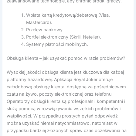
zaawansowane technologie, aby chronić środki graczy.
Wpłata kartą kredytową/debetową (Visa,
Mastercard).
Przelew bankowy.
Portfel elektroniczny (Skrill, Neteller).
Systemy płatności mobilnych.
Obsługa klienta – jak uzyskać pomoc w razie problemów?
Wysokiej jakości obsługa klienta jest kluczowa dla każdej
platformy hazardowej. Aplikacja Royal Joker oferuje
całodobową obsługę klienta, dostępną za pośrednictwem
czatu na żywo, poczty elektronicznej oraz telefonu.
Operatorzy obsługi klienta są profesjonalni, kompetentni i
służą pomocą w rozwiązywaniu wszelkich problemów i
wątpliwości. W przypadku prostych pytań odpowiedź
można uzyskać niemal natychmiastowo, natomiast w
przypadku bardziej złożonych spraw czas oczekiwania na