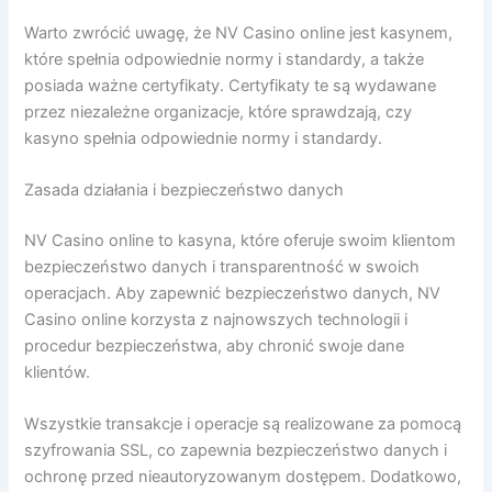
Warto zwrócić uwagę, że NV Casino online jest kasynem,
które spełnia odpowiednie normy i standardy, a także
posiada ważne certyfikaty. Certyfikaty te są wydawane
przez niezależne organizacje, które sprawdzają, czy
kasyno spełnia odpowiednie normy i standardy.
Zasada działania i bezpieczeństwo danych
NV Casino online to kasyna, które oferuje swoim klientom
bezpieczeństwo danych i transparentność w swoich
operacjach. Aby zapewnić bezpieczeństwo danych, NV
Casino online korzysta z najnowszych technologii i
procedur bezpieczeństwa, aby chronić swoje dane
klientów.
Wszystkie transakcje i operacje są realizowane za pomocą
szyfrowania SSL, co zapewnia bezpieczeństwo danych i
ochronę przed nieautoryzowanym dostępem. Dodatkowo,