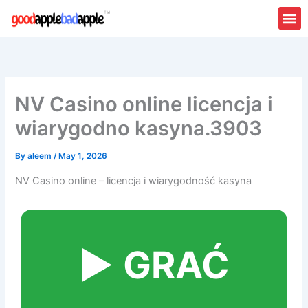
Skip
to
content
NV Casino online licencja i
wiarygodno kasyna.3903
By
aleem
/
May 1, 2026
NV Casino online – licencja i wiarygodność kasyna
▶️ GRAĆ