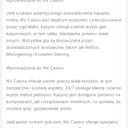
Wprowadzenie do NV Casino
Jeśli szukasz autentycznego doświadczenia hazardu
online, NV Casino jest idealnym wyborem. Licencjonowane
przez rząd Malty, kasyno oferuje szeroki wybór gier
kasynowych, w tym rulety, blackjacka, pokeru i wiele
innych. Wszystkie gry są dostarczane przez
doświadczonych dostawców, takich jak NetEnt,
Microgaming i Evolution Gaming.
Wprowadzenie do NV Casino
NV Casino oferuje swoim graczy wiele korzyści, w tym
bezpieczne i szybkie wypłaty, 24/7 obsługę klienta i szeroki
wybór metod płatności. Kasyno jest dostępne zarówno na
komputerach, jak i urządzeniach mobilnych, co sprawia, że
możesz grać, gdziekolwiek jesteś.
Jeśli jesteś nowym graczem, NV Casino oferuje specjalny