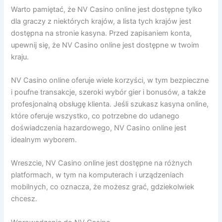
Warto pamiętać, że NV Casino online jest dostępne tylko
dla graczy z niektórych krajów, a lista tych krajów jest
dostępna na stronie kasyna. Przed zapisaniem konta,
upewnij się, że NV Casino online jest dostępne w twoim
kraju.
NV Casino online oferuje wiele korzyści, w tym bezpieczne
i poufne transakcje, szeroki wybór gier i bonusów, a także
profesjonalną obsługę klienta. Jeśli szukasz kasyna online,
które oferuje wszystko, co potrzebne do udanego
doświadczenia hazardowego, NV Casino online jest
idealnym wyborem.
Wreszcie, NV Casino online jest dostępne na różnych
platformach, w tym na komputerach i urządzeniach
mobilnych, co oznacza, że możesz grać, gdziekolwiek
chcesz.