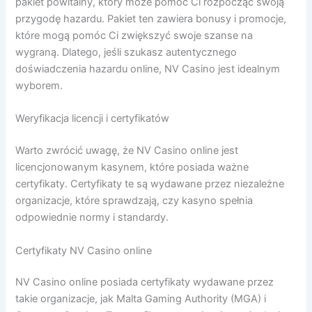
pakiet powitalny, który może pomóc Ci rozpocząć swoją
przygodę hazardu. Pakiet ten zawiera bonusy i promocje,
które mogą pomóc Ci zwiększyć swoje szanse na
wygraną. Dlatego, jeśli szukasz autentycznego
doświadczenia hazardu online, NV Casino jest idealnym
wyborem.
Weryfikacja licencji i certyfikatów
Warto zwrócić uwagę, że NV Casino online jest
licencjonowanym kasynem, które posiada ważne
certyfikaty. Certyfikaty te są wydawane przez niezależne
organizacje, które sprawdzają, czy kasyno spełnia
odpowiednie normy i standardy.
Certyfikaty NV Casino online
NV Casino online posiada certyfikaty wydawane przez
takie organizacje, jak Malta Gaming Authority (MGA) i