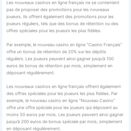
Les nouveaux casinos en ligne français ne se contentent
pas de proposer des promotions pour les nouveaux
joueurs. Ils offrent également des promotions pour les
joueurs réguliers, tels que des bonus de rétention ou des
offres spéciales pour les joueurs les plus fidèles.
Par exemple, le nouveau casino en ligne “Casino Français”
offre un bonus de rétention de 20% sur les dépôts
réguliers. Les joueurs peuvent ainsi gagner jusqu’à 100
euros de bonus de rétention par mois, simplement en
déposant régulièrement.
Les nouveaux casinos en ligne français offrent également
des offres spéciales pour les joueurs les plus fidèles. Par
exemple, le nouveau casino en ligne “Nouveau Casino”
offre une offre spéciale pour les joueurs qui déposent au
moins 50 euros par mois. Les joueurs peuvent ainsi gagner
jusqu’à 200 euros de bonus spéciale par mois, simplement
en déposant régulièrement.