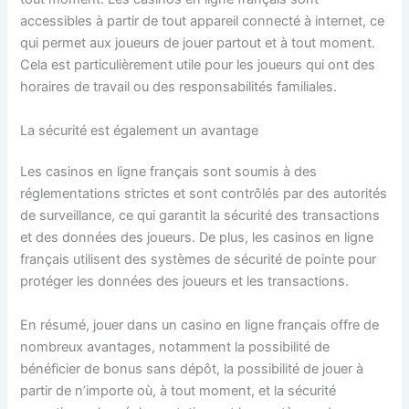
accessibles à partir de tout appareil connecté à internet, ce
qui permet aux joueurs de jouer partout et à tout moment.
Cela est particulièrement utile pour les joueurs qui ont des
horaires de travail ou des responsabilités familiales.
La sécurité est également un avantage
Les casinos en ligne français sont soumis à des
réglementations strictes et sont contrôlés par des autorités
de surveillance, ce qui garantit la sécurité des transactions
et des données des joueurs. De plus, les casinos en ligne
français utilisent des systèmes de sécurité de pointe pour
protéger les données des joueurs et les transactions.
En résumé, jouer dans un casino en ligne français offre de
nombreux avantages, notamment la possibilité de
bénéficier de bonus sans dépôt, la possibilité de jouer à
partir de n’importe où, à tout moment, et la sécurité