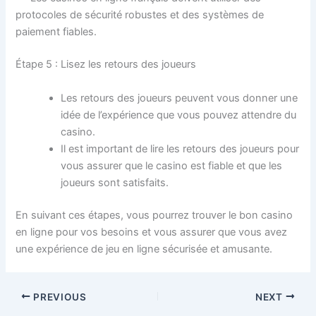
protocoles de sécurité robustes et des systèmes de
paiement fiables.
Étape 5 : Lisez les retours des joueurs
Les retours des joueurs peuvent vous donner une
idée de l’expérience que vous pouvez attendre du
casino.
Il est important de lire les retours des joueurs pour
vous assurer que le casino est fiable et que les
joueurs sont satisfaits.
En suivant ces étapes, vous pourrez trouver le bon casino
en ligne pour vos besoins et vous assurer que vous avez
une expérience de jeu en ligne sécurisée et amusante.
PREVIOUS
NEXT