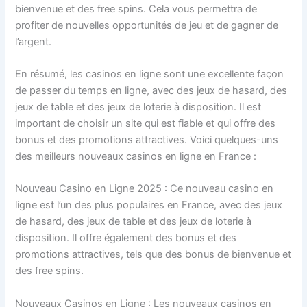
bienvenue et des free spins. Cela vous permettra de
profiter de nouvelles opportunités de jeu et de gagner de
l’argent.
En résumé, les casinos en ligne sont une excellente façon
de passer du temps en ligne, avec des jeux de hasard, des
jeux de table et des jeux de loterie à disposition. Il est
important de choisir un site qui est fiable et qui offre des
bonus et des promotions attractives. Voici quelques-uns
des meilleurs nouveaux casinos en ligne en France :
Nouveau Casino en Ligne 2025 : Ce nouveau casino en
ligne est l’un des plus populaires en France, avec des jeux
de hasard, des jeux de table et des jeux de loterie à
disposition. Il offre également des bonus et des
promotions attractives, tels que des bonus de bienvenue et
des free spins.
Nouveaux Casinos en Ligne : Les nouveaux casinos en