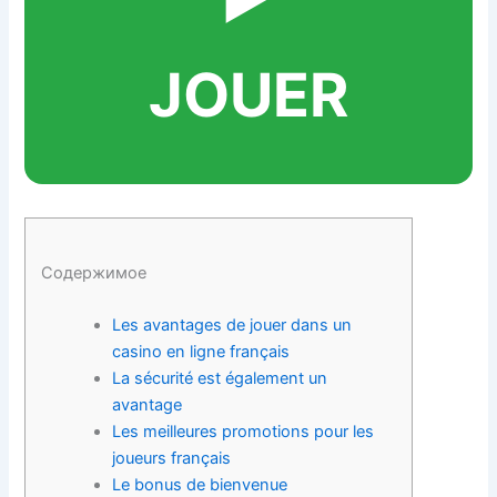
JOUER
Содержимое
Les avantages de jouer dans un
casino en ligne français
La sécurité est également un
avantage
Les meilleures promotions pour les
joueurs français
Le bonus de bienvenue