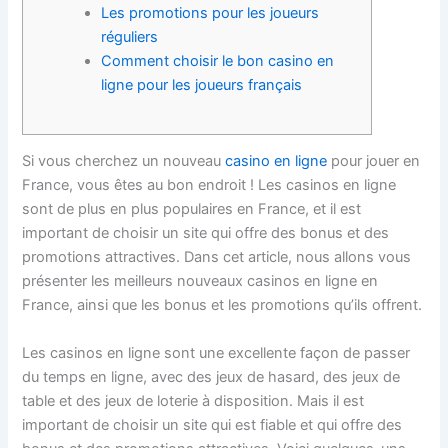
Les promotions pour les joueurs
réguliers
Comment choisir le bon casino en
ligne pour les joueurs français
Si vous cherchez un nouveau
casino en ligne
pour jouer en
France, vous êtes au bon endroit ! Les casinos en ligne
sont de plus en plus populaires en France, et il est
important de choisir un site qui offre des bonus et des
promotions attractives. Dans cet article, nous allons vous
présenter les meilleurs nouveaux casinos en ligne en
France, ainsi que les bonus et les promotions qu’ils offrent.
Les casinos en ligne sont une excellente façon de passer
du temps en ligne, avec des jeux de hasard, des jeux de
table et des jeux de loterie à disposition. Mais il est
important de choisir un site qui est fiable et qui offre des